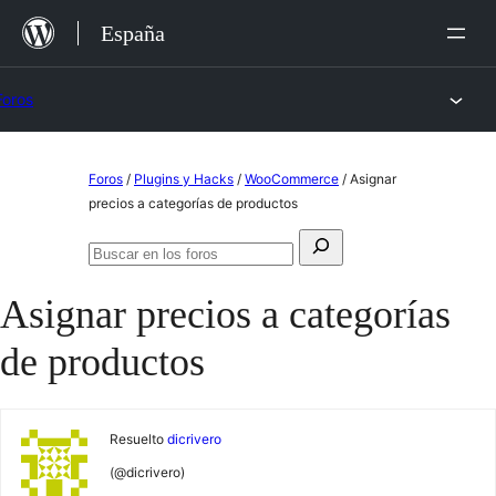
Saltar
España
al
contenido
Foros
Saltar
Foros
/
Plugins y Hacks
/
WooCommerce
/
Asignar
al
precios a categorías de productos
contenido
Buscar:
Buscar
en
Asignar precios a categorías
los
foros
de productos
Resuelto
dicrivero
(@dicrivero)