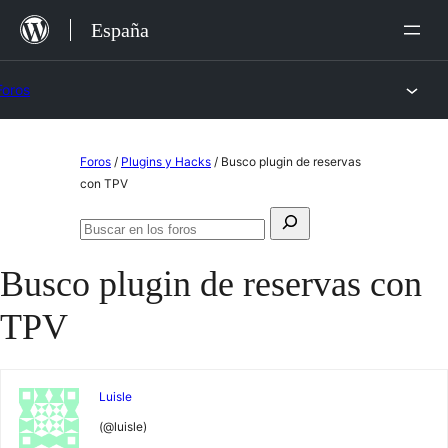
Saltar
España
al
contenido
Foros
Saltar
Foros
/
Plugins y Hacks
/
Busco plugin de reservas
al
con TPV
contenido
Buscar:
Buscar
en
Busco plugin de reservas con
los
foros
TPV
Luisle
(@luisle)