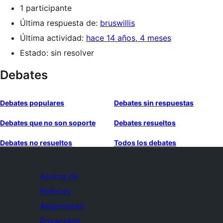
1 participante
Última respuesta de:
bruswillis
Última actividad:
hace 14 años, 4 meses
Estado: sin resolver
Debates
Debates populares
Debates sin respuestas
Debates que no son soporte
Debates resueltos
Debates no resueltos
Todos los debates
Acerca de
Noticias
Alojamiento
Privacidad