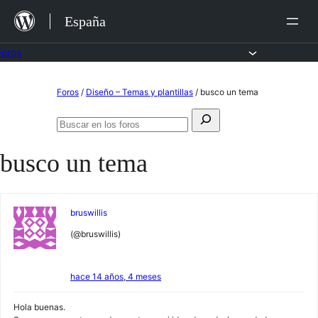
Saltar
España
al
contenido
Foros
Saltar
Foros
/
Diseño – Temas y plantillas
/
busco un tema
al
Buscar:
contenido
Buscar
en
busco un tema
los
foros
bruswillis
(@bruswillis)
hace 14 años, 4 meses
Hola buenas.