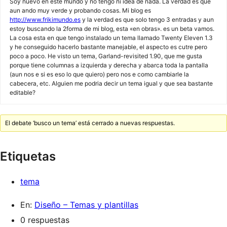
Soy nuevo en este mundo y no tengo ni idea de nada. La verdad es que
aun ando muy verde y probando cosas. Mi blog es
http://www.frikimundo.es
y la verdad es que solo tengo 3 entradas y aun
estoy buscando la 2forma de mi blog, esta «en obras». es un beta vamos.
La cosa esta en que tengo instalado un tema llamado Twenty Eleven 1.3
y he conseguido hacerlo bastante manejable, el aspecto es cutre pero
poco a poco. He visto un tema, Garland-revisited 1.90, que me gusta
porque tiene columnas a izquierda y derecha y abarca toda la pantalla
(aun nos e si es eso lo que quiero) pero nos e como cambiarle la
cabecera, etc. Alguien me podria decir un tema igual y que sea bastante
editable?
El debate ‘busco un tema’ está cerrado a nuevas respuestas.
Etiquetas
tema
En:
Diseño – Temas y plantillas
0 respuestas