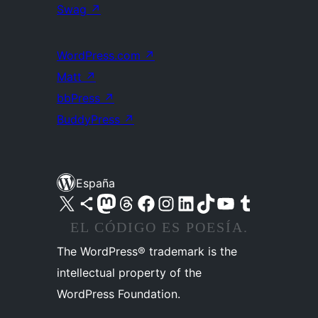
Swag
↗
WordPress.com
↗
Matt
↗
bbPress
↗
BuddyPress
↗
España
Visita nuestra cuenta de X (anteriormente Twitter)
Visita nuestra cuenta de Bluesky
Visita nuestra cuenta de Mastodon
Visita nuestra cuenta de Threads
Visita nuestra página de Facebook
Visita nuestra cuenta de Instagram
Visita nuestra cuenta de LinkedIn
Visita nuestra cuenta de TikTok
Visita nuestro canal de YouTube
Visita nuestra cuenta de Tumblr
EL CÓDIGO ES POESÍA.
The WordPress® trademark is the
intellectual property of the
WordPress Foundation.