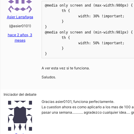
@media only screen and (max-width:980px) {

	th {

		width: 30% !important;

Asier Larrañaga
	}

(@asier0101)
}

@media only screen and (min-width:981px) {

hace 2 años, 3
	th {

meses
		width: 50% !important;

	}

}
A ver esta vez si te funciona.
Saludos.
Iniciador del debate
Gracias asier0101, funciona perfectamente.
La cuestion ahora es como aplicarlo a los mas de 100 a
pasar una semana……….. agradezco cualquier idea…. gr