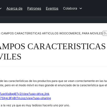
Acerca de
Patrones
Eventos
Colabora
Bu
S CAMPOS CARACTERISTICAS ARTICULOS WOOCOMERCE, PARA MOVILES
AMPOS CARACTERISTICAS
VILES
de las características de los productos para que se vean correctamente en las t
e, pero en el modo móvil es mas grande el enunciado de la característica que el
jUTuwtXs8qgBTy2/view?usp=drive_link
Md75XgL9FnBtTmJoz/view?usp=sharing
s a la vez ya que es muy tedioso hacerlo uno por uno.