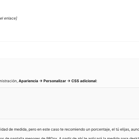
el enlace]
nistración,
Apariencia -> Personalizar -> CSS adicional
:
nidad de medida, pero en este caso te recomiendo un porcentaje, el tú elijas, a
 de pantalla menores de 980px. A partir de ahí te aplicará la medida para deskt