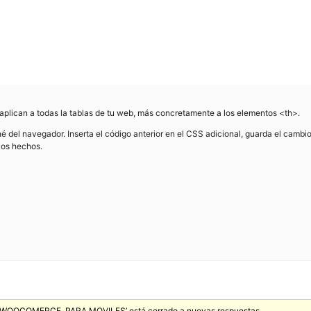
e aplican a todas la tablas de tu web, más concretamente a los elementos <th>.
é del navegador. Inserta el código anterior en el CSS adicional, guarda el cambi
ios hechos.
OCOMERCE, PARA MOVILES’ está cerrado a nuevas respuestas.