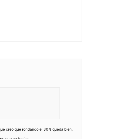
unque creo que rondando el 30% queda bien.
op que ya tenías.