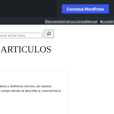
Consigue WordPress
Bienvenido
Instrucciones
Manual
Acceder
scar:
Buscar
en
 ARTICULOS
los
foros
ablets y teléfonos móviles, de manera
 campo donde se describe la característica