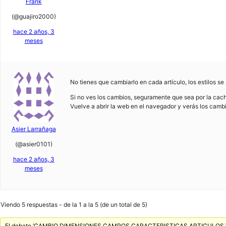
Frank
(@guajiro2000)
hace 2 años, 3
meses
No tienes que cambiarlo en cada artículo, los estilos s
Si no ves los cambios, seguramente que sea por la cach
Vuelve a abrir la web en el navegador y verás los camb
Asier Larrañaga
(@asier0101)
hace 2 años, 3
meses
Viendo 5 respuestas - de la 1 a la 5 (de un total de 5)
El debate ‘CAMBIO DIMENSIONES CAMPOS CARACTERISTICAS ARTICULOS WO