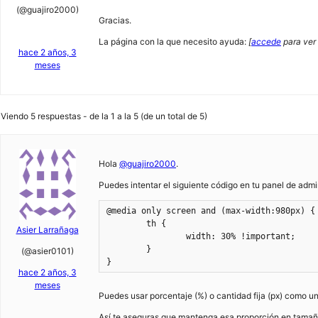
(@guajiro2000)
Gracias.
La página con la que necesito ayuda:
[
accede
para ver 
hace 2 años, 3
meses
Viendo 5 respuestas - de la 1 a la 5 (de un total de 5)
Hola
@guajiro2000
.
Puedes intentar el siguiente código en tu panel de admi
@media only screen and (max-width:980px) {

	th {

Asier Larrañaga
		width: 30% !important;

	}

(@asier0101)
}
hace 2 años, 3
meses
Puedes usar porcentaje (%) o cantidad fija (px) como u
Así te aseguras que mantenga esa proporción en tamaños