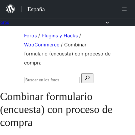
Saltar
España
al
contenido
Foros
Saltar
Foros
/
Plugins y Hacks
/
al
WooCommerce
/
Combinar
contenido
formulario (encuesta) con proceso de
compra
Buscar:
Buscar
en
Combinar formulario
los
foros
(encuesta) con proceso de
compra