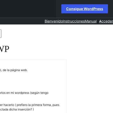
Consigue WordPress
Bienvenido
Instrucciones
Manual
Acceder
scar
 WP
s
ros
ML de la página web.
arlos en mi wordpress (según tengo
 hacerlo ( prefiero la primera forma, pues
ctada dicha inserción? )