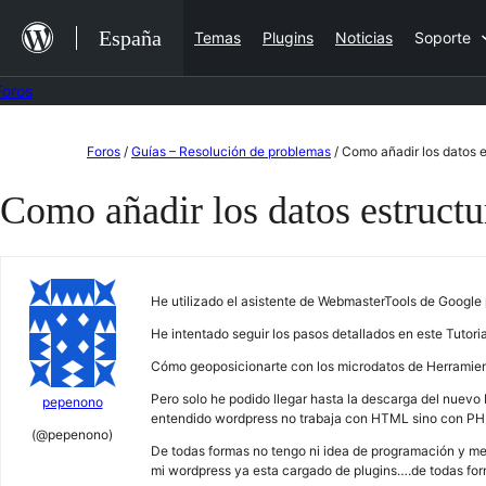
Saltar
España
Temas
Plugins
Noticias
Soporte
al
contenido
Foros
Saltar
Foros
/
Guías – Resolución de problemas
/
Como añadir los datos 
al
Como añadir los datos estruct
contenido
He utilizado el asistente de WebmasterTools de Google
He intentado seguir los pasos detallados en este Tutoria
Cómo geoposicionarte con los microdatos de Herramie
Pero solo he podido llegar hasta la descarga del nuevo
pepenono
entendido wordpress no trabaja con HTML sino con P
(@pepenono)
De todas formas no tengo ni idea de programación y me 
mi wordpress ya esta cargado de plugins….de todas forma