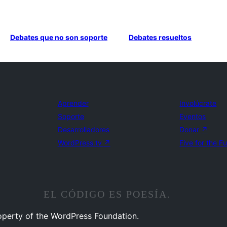
Debates que no son soporte
Debates resueltos
Aprender
Involúcrate
Soporte
Eventos
Desarrolladores
Donar
↗
WordPress.tv
↗
Five for the F
EL CÓDIGO ES POESÍA.
operty of the WordPress Foundation.