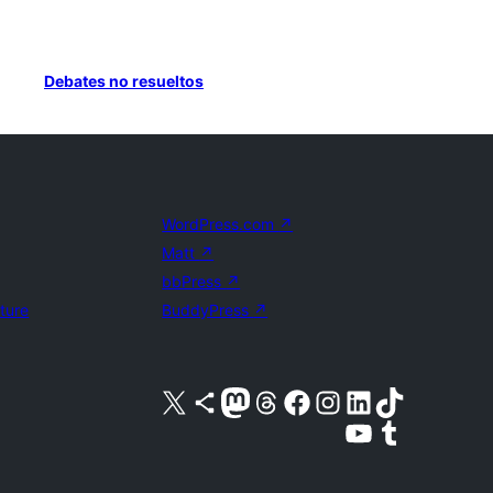
Debates no resueltos
WordPress.com
↗
Matt
↗
bbPress
↗
uture
BuddyPress
↗
Visita nuestra cuenta de X (anteriormente Twitter)
Visita nuestra cuenta de Bluesky
Visita nuestra cuenta de Mastodon
Visita nuestra cuenta de Threads
Visita nuestra página de Facebook
Visita nuestra cuenta de Instagram
Visita nuestra cuenta de LinkedIn
Visita nuestra cuenta de TikTok
Visita nuestro canal de YouTube
Visita nuestra cuenta de Tumblr