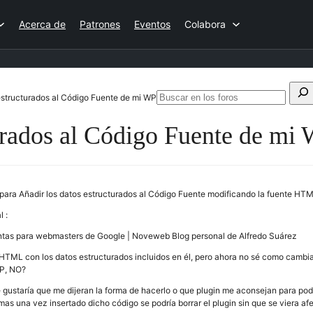
Acerca de
Patrones
Eventos
Colabora
Buscar:
estructurados al Código Fuente de mi WP
Bu
en
urados al Código Fuente de mi
lo
fo
 para Añadir los datos estructurados al Código Fuente modificando la fuente HT
l :
ntas para webmasters de Google | Noveweb Blog personal de Alfredo Suárez
 HTML con los datos estructurados incluidos en él, pero ahora no sé como cambi
HP, NO?
gustaría que me dijeran la forma de hacerlo o que plugin me aconsejan para poder
s una vez insertado dicho código se podría borrar el plugin sin que se viera afe