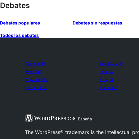
Debates
Debates populares
Debates sin respuestas
Todos los debates
Acerca de
Escaparate
Noticias
Temas
Alojamiento
Plugins
Privacidad
Patrones
España
The WordPress® trademark is the intellectual pr