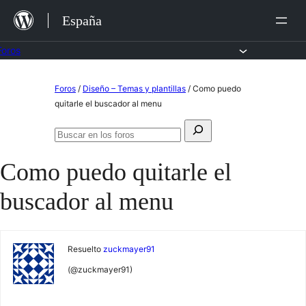
Saltar
España
al
contenido
Foros
Saltar
Foros
/
Diseño – Temas y plantillas
/
Como puedo
al
quitarle el buscador al menu
contenido
Buscar:
Buscar
en
Como puedo quitarle el
los
foros
buscador al menu
Resuelto
zuckmayer91
(@zuckmayer91)