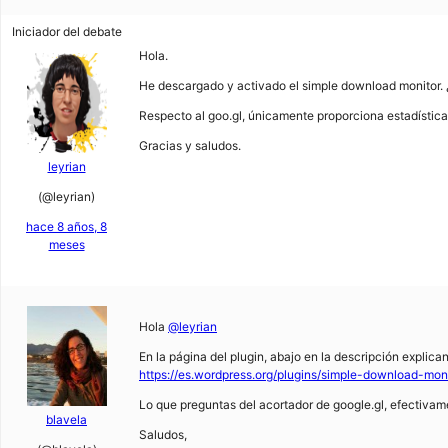
Iniciador del debate
Hola.
He descargado y activado el simple download monitor.
Respecto al goo.gl, únicamente proporciona estadística
Gracias y saludos.
leyrian
(@leyrian)
hace 8 años, 8
meses
Hola
@leyrian
En la página del plugin, abajo en la descripción explica
https://es.wordpress.org/plugins/simple-download-moni
Lo que preguntas del acortador de google.gl, efectivam
blavela
Saludos,