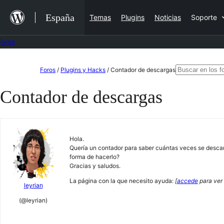
Saltar
España
Temas
Plugins
Noticias
Soporte
al
contenido
Foros
Saltar
Buscar:
Foros
/
Plugins y Hacks
/
Contador de descargas
al
Contador de descargas
contenido
Hola.
Quería un contador para saber cuántas veces se descarga
forma de hacerlo?
Gracias y saludos.
La página con la que necesito ayuda:
[
accede
para ver 
leyrian
(@leyrian)