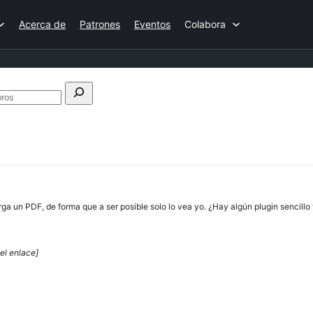
Acerca de
Patrones
Eventos
Colabora
Buscar
en
los
foros
 un PDF, de forma que a ser posible solo lo vea yo. ¿Hay algún plugin sencillo y
el enlace]