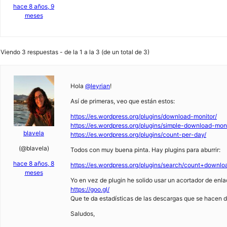
hace 8 años, 9
meses
Viendo 3 respuestas - de la 1 a la 3 (de un total de 3)
Hola
@leyrian
!
Así de primeras, veo que están estos:
https://es.wordpress.org/plugins/download-monitor/
https://es.wordpress.org/plugins/simple-download-moni
blavela
https://es.wordpress.org/plugins/count-per-day/
(@blavela)
Todos con muy buena pinta. Hay plugins para aburrir:
hace 8 años, 8
https://es.wordpress.org/plugins/search/count+downlo
meses
Yo en vez de plugin he solido usar un acortador de enla
https://goo.gl/
Que te da estadísticas de las descargas que se hacen d
Saludos,