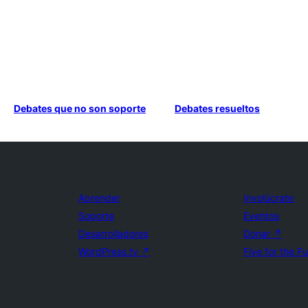
Debates que no son soporte
Debates resueltos
Aprender
Involúcrate
Soporte
Eventos
Desarrolladores
Donar
↗
WordPress.tv
↗
Five for the F