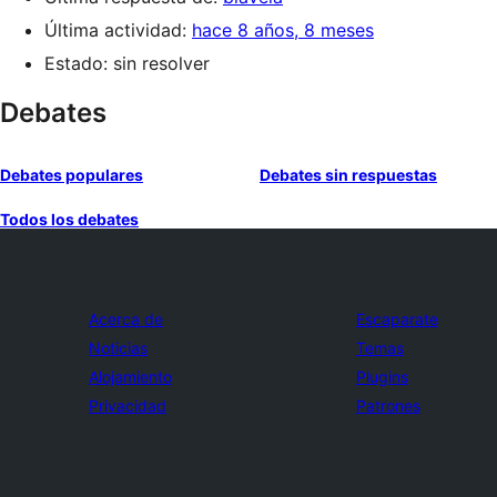
Última actividad:
hace 8 años, 8 meses
Estado: sin resolver
Debates
Debates populares
Debates sin respuestas
Todos los debates
Acerca de
Escaparate
Noticias
Temas
Alojamiento
Plugins
Privacidad
Patrones