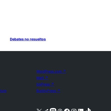
Debates no resueltos
WordPress.com
↗
Matt
↗
bbPress
↗
uture
BuddyPress
↗