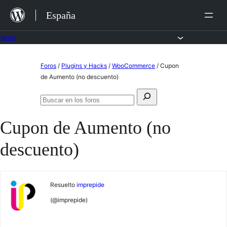
Saltar
España
al
contenido
Foros
Saltar
Foros
/
Plugins y Hacks
/
WooCommerce
/
Cupon
al
de Aumento (no descuento)
contenido
Buscar:
Buscar
en
Cupon de Aumento (no
los
foros
descuento)
Resuelto
imprepide
(@imprepide)