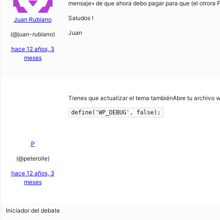
mensaje» de que ahora debo pagar para que (el otrora F
Saludos !
Juan Rubiano
Juan
(@juan-rubiano)
hace 12 años, 3
meses
Tienes que actualizar el tema tambiénAbre tu archivo 
define('WP_DEBUG', false);
P
(@peterolle)
hace 12 años, 3
meses
Iniciador del debate