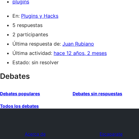
plugins
En:
Plugins y Hacks
5 respuestas
2 participantes
Última respuesta de:
Juan Rubiano
Última actividad:
hace 12 años, 2 meses
Estado: sin resolver
Debates
Debates populares
Debates sin respuestas
Todos los debates
Acerca de
Escaparate