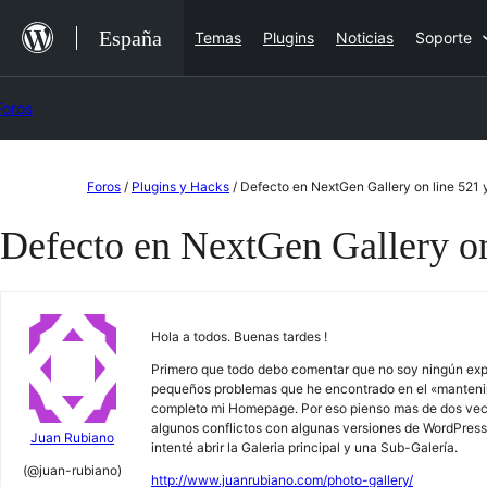
Saltar
España
Temas
Plugins
Noticias
Soporte
al
contenido
Foros
Saltar
Foros
/
Plugins y Hacks
/
Defecto en NextGen Gallery on line 521 
al
Defecto en NextGen Gallery on
contenido
Hola a todos. Buenas tardes !
Primero que todo debo comentar que no soy ningún exp
pequeños problemas que he encontrado en el «mantenimi
completo mi Homepage. Por eso pienso mas de dos veces 
algunos conflictos con algunas versiones de WordPress
Juan Rubiano
intenté abrir la Galeria principal y una Sub-Galería.
(@juan-rubiano)
http://www.juanrubiano.com/photo-gallery/