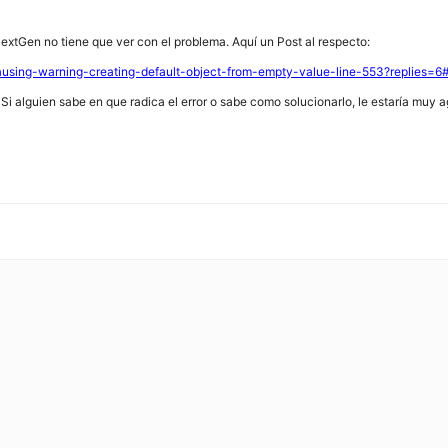
xtGen no tiene que ver con el problema. Aquí un Post al respecto:
causing-warning-creating-default-object-from-empty-value-line-553?replies=
Si alguien sabe en que radica el error o sabe como solucionarlo, le estaría muy 