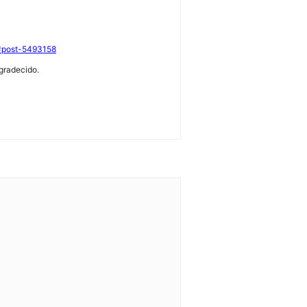
6#post-5493158
agradecido.