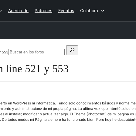
Acerca de
Patrones
Eventos
Colabora
Buscar:
y 553
Buscar
en
 line 521 y 553
los
foros
erto en WordPress ni informática. Tengo solo conocimientos básicos y normalme
ento y administración» de mi propia página. La última vez que intenté solucion
al instalar, modificar o actualizar algo. El Thema (Photocrati) de mi página es
. De todos modos mi Página siempre ha funcionado bien. Pero hoy he descubiert