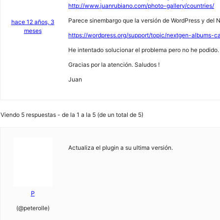
http://www.juanrubiano.com/photo-gallery/countries/
Parece sinembargo que la versión de WordPress y del Ne
hace 12 años, 3
meses
https://wordpress.org/support/topic/nextgen-albums-
He intentado solucionar el problema pero no he podido. 
Gracias por la atención. Saludos !
Juan
Viendo 5 respuestas - de la 1 a la 5 (de un total de 5)
Actualiza el plugin a su ultima versión.
P
(@peterolle)