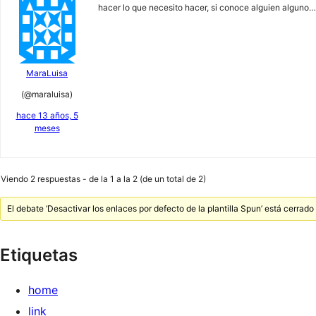
hacer lo que necesito hacer, si conoce alguien alguno…
MaraLuisa
(@maraluisa)
hace 13 años, 5
meses
Viendo 2 respuestas - de la 1 a la 2 (de un total de 2)
El debate ‘Desactivar los enlaces por defecto de la plantilla Spun’ está cerrad
Etiquetas
home
link