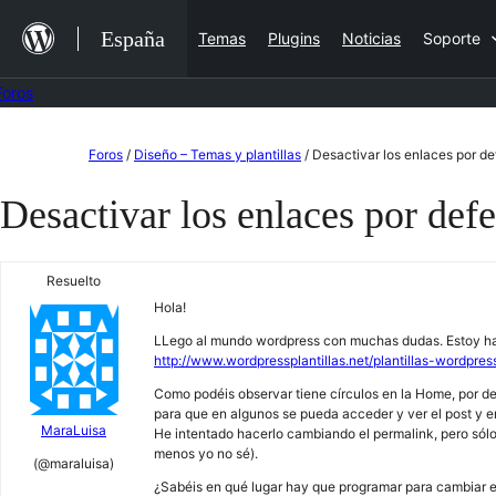
Saltar
España
Temas
Plugins
Noticias
Soporte
al
contenido
Foros
Saltar
Foros
/
Diseño – Temas y plantillas
/
Desactivar los enlaces por def
al
Desactivar los enlaces por defe
contenido
Resuelto
Hola!
LLego al mundo wordpress con muchas dudas. Estoy hac
http://www.wordpressplantillas.net/plantillas-wordpres
Como podéis observar tiene círculos en la Home, por def
para que en algunos se pueda acceder y ver el post y en
MaraLuisa
He intentado hacerlo cambiando el permalink, pero sólo 
menos yo no sé).
(@maraluisa)
¿Sabéis en qué lugar hay que programar para cambiar es