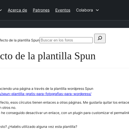
Acerca de
Patrones
Eventos
Colabora
Buscar:
ecto de la plantilla Spun
Buscar
en
cto de la plantilla Spun
los
foros
iendo una página a través de la plantilla wordpress Spun
s/spun-plantilla-gratis-para-fotografias-para-wordpress/
ecto, esos círculos tienen enlaces a otras páginas. Me gustaría quitar los enlaces
 otros no.
he conseguido desactivar un enlace, con un plugin para customizar el permalink, 
to? ¿Habéis utilizado alguna vez esta plantilla?