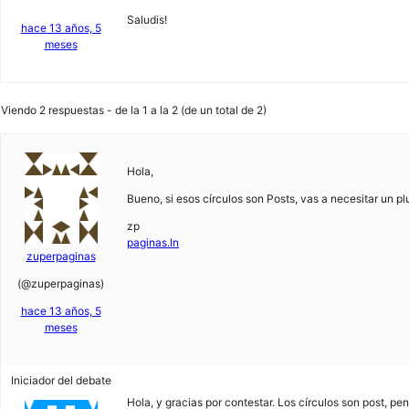
Saludis!
hace 13 años, 5
meses
Viendo 2 respuestas - de la 1 a la 2 (de un total de 2)
Hola,
Bueno, si esos círculos son Posts, vas a necesitar un pl
zp
paginas.In
zuperpaginas
(@zuperpaginas)
hace 13 años, 5
meses
Iniciador del debate
Hola, y gracias por contestar. Los círculos son post, 