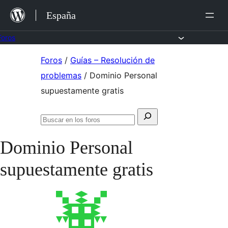
Saltar
España
al
contenido
Foros
Saltar
Foros
/
Guías – Resolución de
al
problemas
/
Dominio Personal
contenido
supuestamente gratis
Buscar:
Buscar
en
Dominio Personal
los
foros
supuestamente gratis