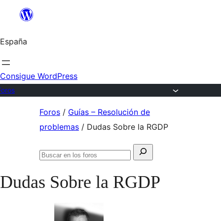
Saltar
al
España
contenido
Consigue WordPress
Foros
Saltar
Foros
/
Guías – Resolución de
al
problemas
/
Dudas Sobre la RGDP
contenido
Buscar:
Buscar
en
Dudas Sobre la RGDP
los
foros