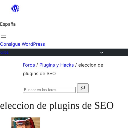
Saltar
al
España
contenido
Consigue WordPress
Foros
Saltar
Foros
/
Plugins y Hacks
/
eleccion de
al
plugins de SEO
contenido
Buscar:
Buscar
en
eleccion de plugins de SEO
los
foros