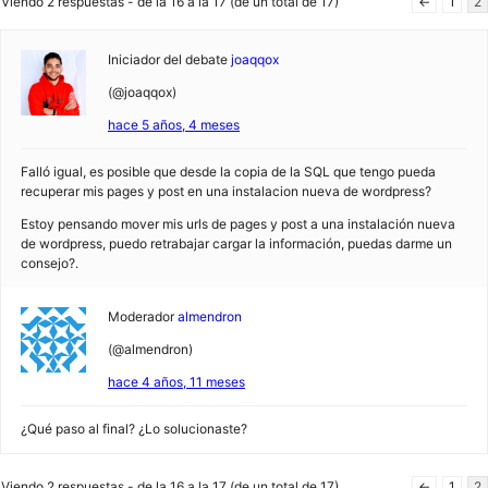
Viendo 2 respuestas - de la 16 a la 17 (de un total de 17)
←
1
2
Iniciador del debate
joaqqox
(@joaqqox)
hace 5 años, 4 meses
Falló igual, es posible que desde la copia de la SQL que tengo pueda
recuperar mis pages y post en una instalacion nueva de wordpress?
Estoy pensando mover mis urls de pages y post a una instalación nueva
de wordpress, puedo retrabajar cargar la información, puedas darme un
consejo?.
Moderador
almendron
(@almendron)
hace 4 años, 11 meses
¿Qué paso al final? ¿Lo solucionaste?
Viendo 2 respuestas - de la 16 a la 17 (de un total de 17)
←
1
2