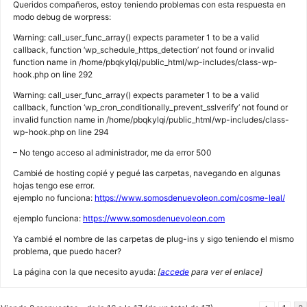
Queridos compañeros, estoy teniendo problemas con esta respuesta en
modo debug de worpress:
Warning: call_user_func_array() expects parameter 1 to be a valid
callback, function ‘wp_schedule_https_detection’ not found or invalid
function name in /home/pbqkylqi/public_html/wp-includes/class-wp-
hook.php on line 292
Warning: call_user_func_array() expects parameter 1 to be a valid
callback, function ‘wp_cron_conditionally_prevent_sslverify’ not found or
invalid function name in /home/pbqkylqi/public_html/wp-includes/class-
wp-hook.php on line 294
– No tengo acceso al administrador, me da error 500
Cambié de hosting copié y pegué las carpetas, navegando en algunas
hojas tengo ese error.
ejemplo no funciona:
https://www.somosdenuevoleon.com/cosme-leal/
ejemplo funciona:
https://www.somosdenuevoleon.com
Ya cambié el nombre de las carpetas de plug-ins y sigo teniendo el mismo
problema, que puedo hacer?
La página con la que necesito ayuda:
[
accede
para ver el enlace]