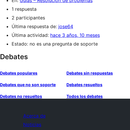
En:
Guías – Resolución de problemas
1 respuesta
2 participantes
Última respuesta de:
jose64
Última actividad:
hace 3 años, 10 meses
Estado: no es una pregunta de soporte
Debates
Debates populares
Debates sin respuestas
Debates que no son soporte
Debates resueltos
Debates no resueltos
Todos los debates
Acerca de
Noticias