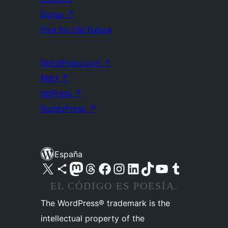
Donar
↗
Five for the Future
WordPress.com
↗
Matt
↗
bbPress
↗
BuddyPress
↗
España
Visita nuestra cuenta de X (anteriormente Twitter)
Visita nuestra cuenta de Bluesky
Visita nuestra cuenta de Mastodon
Visita nuestra cuenta de Threads
Visita nuestra página de Facebook
Visita nuestra cuenta de Instagram
Visita nuestra cuenta de LinkedIn
Visita nuestra cuenta de TikTok
Visita nuestro canal de YouTube
Visita nuestra cuenta de Tumblr
EL CÓDIGO ES POESÍA.
The WordPress® trademark is the
intellectual property of the