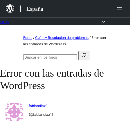
Saltar
España
al
contenido
Foros
Saltar
Foros
/
Guías – Resolución de problemas
/
Error con
al
las entradas de WordPress
contenido
Buscar:
Buscar
en
Error con las entradas de
los
foros
WordPress
fabiandiaz1
(@fabiandiaz1)