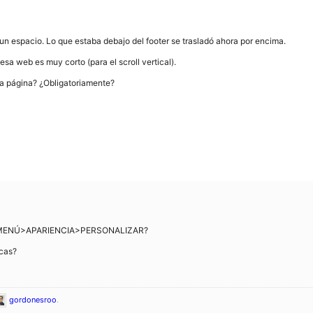
un espacio. Lo que estaba debajo del footer se trasladó ahora por encima.
sa web es muy corto (para el scroll vertical).
sa página? ¿Obligatoriamente?
á en MENÚ>APARIENCIA>PERSONALIZAR?
icas?
gordonesroo
.