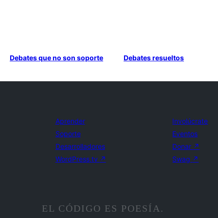
Debates que no son soporte
Debates resueltos
Aprender
Involúcrate
Soporte
Eventos
Desarrolladores
Donar
↗
WordPress.tv
↗
Swag
↗
EL CÓDIGO ES POESÍA.