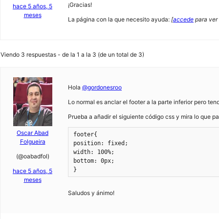
¡Gracias!
hace 5 años, 5
meses
La página con la que necesito ayuda:
[
accede
para ver 
Viendo 3 respuestas - de la 1 a la 3 (de un total de 3)
Hola
@gordonesroo
Lo normal es anclar el footer a la parte inferior pero te
Prueba a añadir el siguiente código css y mira lo que p
Oscar Abad
footer{

Folgueira
position: fixed;

width: 100%;

(@oabadfol)
bottom: 0px;

}
hace 5 años, 5
meses
Saludos y ánimo!