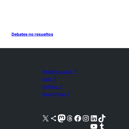
Debates no resueltos
WordPress.com
↗
Matt
↗
bbPress
↗
BuddyPress
↗
Visita nuestra cuenta de X (anteriormente Twitter)
Visita nuestra cuenta de Bluesky
Visita nuestra cuenta de Mastodon
Visita nuestra cuenta de Threads
Visita nuestra página de Facebook
Visita nuestra cuenta de Instagram
Visita nuestra cuenta de LinkedIn
Visita nuestra cuenta de TikTok
Visita nuestro canal de YouTube
Visita nuestra cuenta de Tumblr