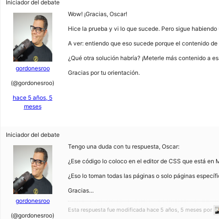
Iniciador del debate
Wow! ¡Gracias, Oscar!
Hice la prueba y vi lo que sucede. Pero sigue habiendo 
A ver: entiendo que eso sucede porque el contenido de e
¿Qué otra solución habría? ¡Meterle más contenido a e
gordonesroo
Gracias por tu orientación.
(@gordonesroo)
hace 5 años, 5
meses
Iniciador del debate
Tengo una duda con tu respuesta, Oscar:
¿Ese código lo coloco en el editor de CSS que est
¿Eso lo toman todas las páginas o solo páginas específ
Gracias…
gordonesroo
Esta respuesta fue modificada hace 5 años, 5 meses por
(@gordonesroo)