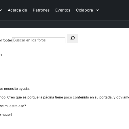
Acerca de
Patrones
Eventos
Colabora
Buscar:
l footer
Buscar
en
r
los
foros
ue necesito ayuda.
anco. Creo que es porque la página tiene poco contenido en su portada, y obviam
o se muestre eso?
e hacer)