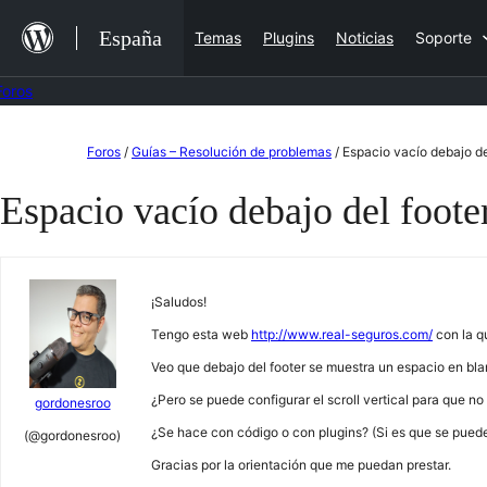
Saltar
España
Temas
Plugins
Noticias
Soporte
al
contenido
Foros
Saltar
Foros
/
Guías – Resolución de problemas
/
Espacio vacío debajo de
al
Espacio vacío debajo del foote
contenido
¡Saludos!
Tengo esta web
http://www.real-seguros.com/
con la q
Veo que debajo del footer se muestra un espacio en bl
¿Pero se puede configurar el scroll vertical para que n
gordonesroo
¿Se hace con código o con plugins? (Si es que se pued
(@gordonesroo)
Gracias por la orientación que me puedan prestar.