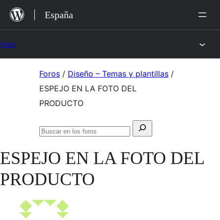
Saltar
España
al
contenido
Foros
Saltar
Foros
/
Diseño – Temas y plantillas
/
al
ESPEJO EN LA FOTO DEL
contenido
PRODUCTO
Buscar:
Buscar
en
ESPEJO EN LA FOTO DEL
los
foros
PRODUCTO