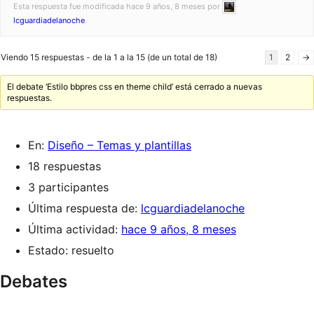
Esta respuesta fue modificada hace 9 años, 8 meses por
lcguardiadelanoche
.
Viendo 15 respuestas - de la 1 a la 15 (de un total de 18)
1
2
→
El debate ‘Estilo bbpres css en theme child’ está cerrado a nuevas
respuestas.
En:
Diseño – Temas y plantillas
18 respuestas
3 participantes
Última respuesta de:
lcguardiadelanoche
Última actividad:
hace 9 años, 8 meses
Estado: resuelto
Debates