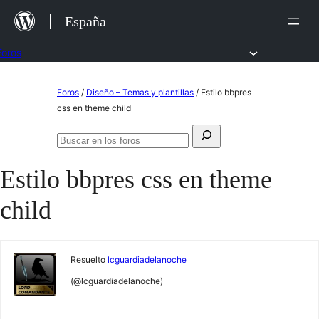
Saltar
España
al
contenido
Foros
Saltar
Foros
/
Diseño – Temas y plantillas
/
Estilo bbpres
al
css en theme child
contenido
Buscar:
Buscar
en
Estilo bbpres css en theme
los
foros
child
Resuelto
lcguardiadelanoche
(@lcguardiadelanoche)