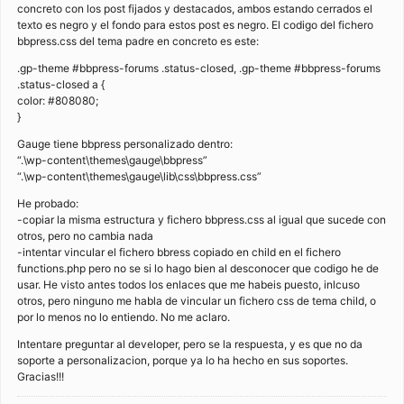
concreto con los post fijados y destacados, ambos estando cerrados el
texto es negro y el fondo para estos post es negro. El codigo del fichero
bbpress.css del tema padre en concreto es este:
.gp-theme #bbpress-forums .status-closed, .gp-theme #bbpress-forums
.status-closed a {
color: #808080;
}
Gauge tiene bbpress personalizado dentro:
“.\wp-content\themes\gauge\bbpress”
“.\wp-content\themes\gauge\lib\css\bbpress.css”
He probado:
-copiar la misma estructura y fichero bbpress.css al igual que sucede con
otros, pero no cambia nada
-intentar vincular el fichero bbress copiado en child en el fichero
functions.php pero no se si lo hago bien al desconocer que codigo he de
usar. He visto antes todos los enlaces que me habeis puesto, inlcuso
otros, pero ninguno me habla de vincular un fichero css de tema child, o
por lo menos no lo entiendo. No me aclaro.
Intentare preguntar al developer, pero se la respuesta, y es que no da
soporte a personalizacion, porque ya lo ha hecho en sus soportes.
Gracias!!!