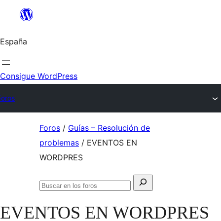
Saltar
al
España
contenido
Consigue WordPress
Foros
Saltar
Foros
/
Guías – Resolución de
al
problemas
/
EVENTOS EN
contenido
WORDPRES
Buscar:
Buscar
en
EVENTOS EN WORDPRES
los
foros