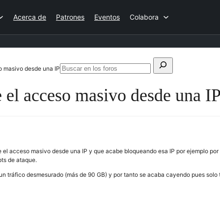
Acerca de
Patrones
Eventos
Colabora
Buscar:
so masivo desde una IP
Buscar
en
e el acceso masivo desde una I
los
foros
te el acceso masivo desde una IP y que acabe bloqueando esa IP por ejemplo po
pts de ataque.
un tráfico desmesurado (más de 90 GB) y por tanto se acaba cayendo pues solo 