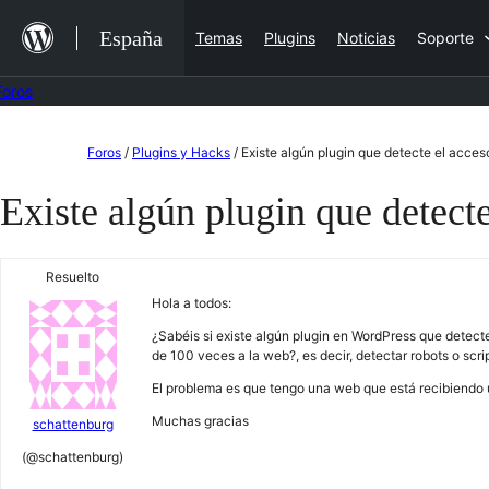
Saltar
España
Temas
Plugins
Noticias
Soporte
al
contenido
Foros
Saltar
Foros
/
Plugins y Hacks
/
Existe algún plugin que detecte el acce
al
Existe algún plugin que detect
contenido
Resuelto
Hola a todos:
¿Sabéis si existe algún plugin en WordPress que detec
de 100 veces a la web?, es decir, detectar robots o scri
El problema es que tengo una web que está recibiendo 
Muchas gracias
schattenburg
(@schattenburg)