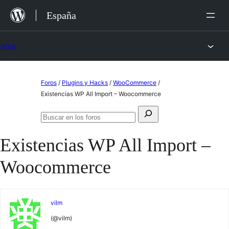
Saltar
España
al
contenido
Foros
Saltar
Foros
/
Plugins y Hacks
/
WooCommerce
/
al
Existencias WP All Import – Woocommerce
contenido
Buscar:
Buscar
en
Existencias WP All Import –
los
foros
Woocommerce
vilm
(@vilm)