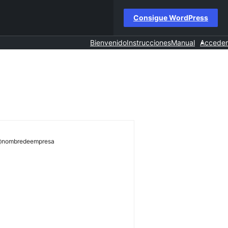
Consigue WordPress
Bienvenido
Instrucciones
Manual
Acceder
nfo@nombredeempresa