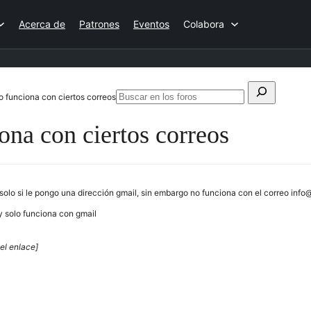
Acerca de
Patrones
Eventos
Colabora
Buscar:
o funciona con ciertos correos
Buscar
en
ona con ciertos correos
los
foros
o solo si le pongo una dirección gmail, sin embargo no funciona con el correo i
y solo funciona con gmail
el enlace]