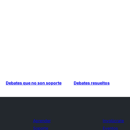
Debates que no son soporte
Debates resueltos
Aprender
Involúcrate
Soporte
Eventos