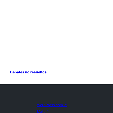
Debates no resueltos
WordPress.com
↗
Matt
↗