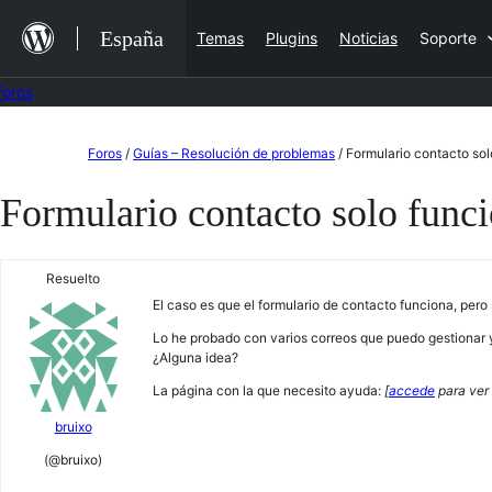
Saltar
España
Temas
Plugins
Noticias
Soporte
al
contenido
Foros
Saltar
Foros
/
Guías – Resolución de problemas
/
Formulario contacto sol
al
Formulario contacto solo funci
contenido
Resuelto
El caso es que el formulario de contacto funciona, per
Lo he probado con varios correos que puedo gestionar 
¿Alguna idea?
La página con la que necesito ayuda:
[
accede
para ver 
bruixo
(@bruixo)