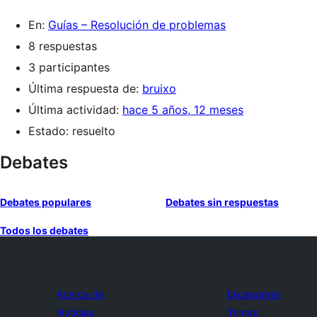
En:
Guías – Resolución de problemas
8 respuestas
3 participantes
Última respuesta de:
bruixo
Última actividad:
hace 5 años, 12 meses
Estado: resuelto
Debates
Debates populares
Debates sin respuestas
Todos los debates
Acerca de
Escaparate
Noticias
Temas