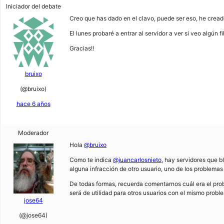
Iniciador del debate
Creo que has dado en el clavo, puede ser eso, he cread
El lunes probaré a entrar al servidor a ver si veo algún f
Gracias!!
bruixo
(@bruixo)
hace 6 años
Moderador
Hola
@bruixo
Como te indica
@juancarlosnieto
, hay servidores que b
alguna infracción de otro usuario, uno de los problemas
De todas formas, recuerda comentarnos cuál era el prob
será de utilidad para otros usuarios con el mismo probl
jose64
(@jose64)