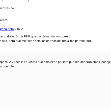
n otras no.
rrecto
alena.com
= fallo
a actualización de PHP que me demanda wordpress.
ue sea, pero que me fallen solo los correos de info@ me parece raro.
 de spam? A veces las cuentas que empiezan por info pueden dar problemas, por e
o con info