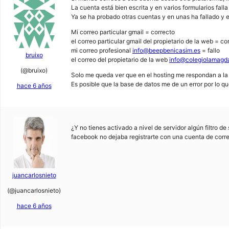
La cuenta está bien escrita y en varios formularios falla
Ya se ha probado otras cuentas y en unas ha fallado y e
Mi correo particular gmail = correcto
el correo particular gmail del propietario de la web = co
mi correo profesional
info@beepbenicasim.es
= fallo
bruixo
el correo del propietario de la web
info@colegiolamagd
(@bruixo)
Solo me queda ver que en el hosting me respondan a l
Es posible que la base de datos me de un error por lo q
hace 6 años
¿Y no tienes activado a nivel de servidor algún filtro
facebook no dejaba registrarte con una cuenta de corre
juancarlosnieto
(@juancarlosnieto)
hace 6 años