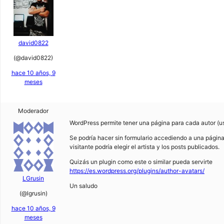
david0822
(@david0822)
hace 10 años, 9
meses
Moderador
WordPress permite tener una página para cada autor (us
Se podría hacer sin formulario accediendo a una página 
visitante podría elegir el artista y los posts publicados.
Quizás un plugin como este o similar pueda servirte
https://es.wordpress.org/plugins/author-avatars/
LGrusin
Un saludo
(@lgrusin)
hace 10 años, 9
meses