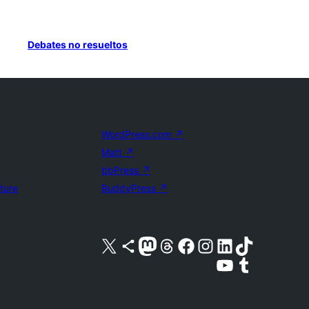
Debates no resueltos
WordPress.com
↗
Matt
↗
bbPress
↗
uture
BuddyPress
↗
Visita nuestra cuenta de X (anteriormente Twitter)
Visita nuestra cuenta de Bluesky
Visita nuestra cuenta de Mastodon
Visita nuestra cuenta de Threads
Visita nuestra página de Facebook
Visita nuestra cuenta de Instagram
Visita nuestra cuenta de LinkedIn
Visita nuestra cuenta de TikTok
Visita nuestro canal de YouTube
Visita nuestra cuenta de Tumblr