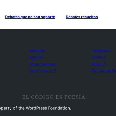
Debates que no son soporte
Debates resueltos
Aprender
Involúcrate
Soporte
Eventos
Desarrolladores
Donar
↗
WordPress.tv
↗
Five for the F
EL CÓDIGO ES POESÍA.
operty of the WordPress Foundation.