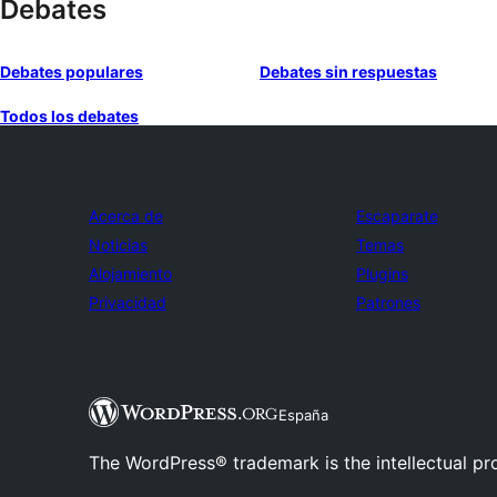
Debates
Debates populares
Debates sin respuestas
Todos los debates
Acerca de
Escaparate
Noticias
Temas
Alojamiento
Plugins
Privacidad
Patrones
España
The WordPress® trademark is the intellectual pr