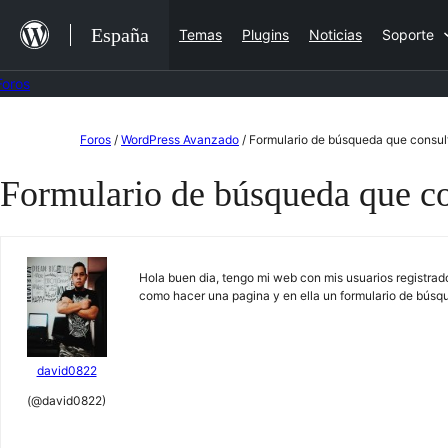
Saltar
España
Temas
Plugins
Noticias
Soporte
al
contenido
Foros
Saltar
Foros
/
WordPress Avanzado
/
Formulario de búsqueda que consult
al
Formulario de búsqueda que con
contenido
Hola buen dia, tengo mi web con mis usuarios registrad
como hacer una pagina y en ella un formulario de búsqu
david0822
(@david0822)