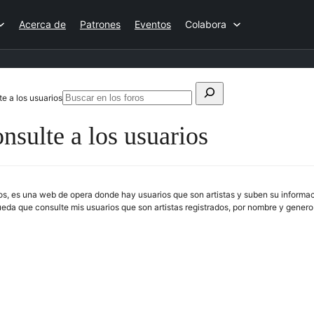
Acerca de
Patrones
Eventos
Colabora
Buscar:
e a los usuarios
Buscar
en
sulte a los usuarios
los
foros
os, es una web de opera donde hay usuarios que son artistas y suben su informaci
eda que consulte mis usuarios que son artistas registrados, por nombre y genero