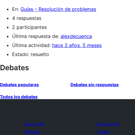
En:
Guías – Resolución de problemas
4 respuestas
2 participantes
Última respuesta de:
alexdecuenca
Última actividad:
hace 3 años, 5 meses
Estado: resuelto
Debates
Debates populares
Debates sin respuestas
Todos los debates
Acerca de
Escaparate
Noticias
Temas