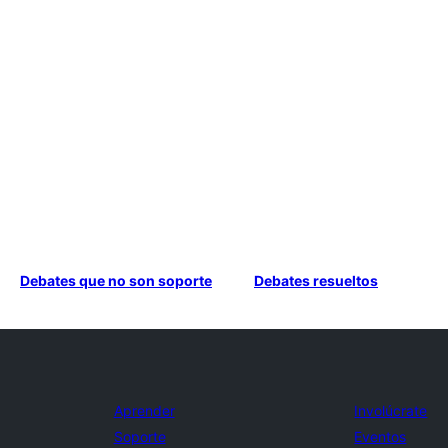
Debates que no son soporte
Debates resueltos
Aprender
Involúcrate
Soporte
Eventos