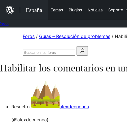
Saltar
España
Temas
Plugins
Noticias
Soporte
al
contenido
Foros
Saltar
Foros
/
Guías – Resolución de problemas
/
Habil
al
Buscar:
contenido
Buscar
en
Habilitar los comentarios en u
los
foros
Resuelto
alexdecuenca
(@alexdecuenca)