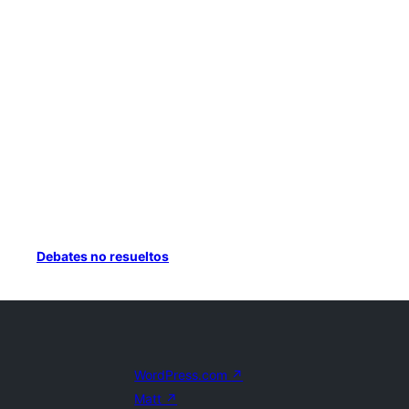
Debates no resueltos
WordPress.com
↗
Matt
↗