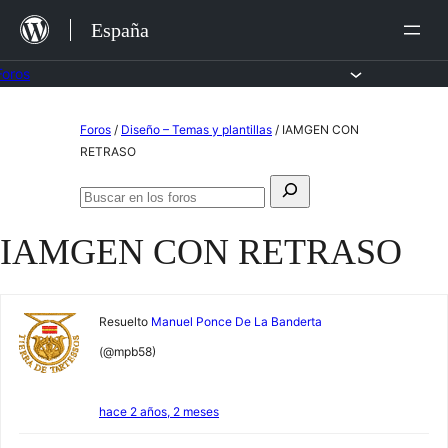
Saltar
España
al
contenido
Foros
Saltar
Foros
/
Diseño – Temas y plantillas
/
IAMGEN CON
al
RETRASO
contenido
Buscar:
Buscar
en
IAMGEN CON RETRASO
los
foros
Resuelto
Manuel Ponce De La Banderta
(@mpb58)
hace 2 años, 2 meses