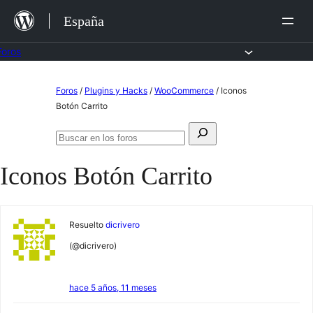
Saltar
España
al
contenido
Foros
Saltar
Foros
/
Plugins y Hacks
/
WooCommerce
/
Iconos
al
Botón Carrito
contenido
Buscar:
Buscar
en
Iconos Botón Carrito
los
foros
Resuelto
dicrivero
(@dicrivero)
hace 5 años, 11 meses