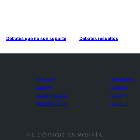
Debates que no son soporte
Debates resueltos
Aprender
Involúcrate
Soporte
Eventos
Desarrolladores
Donar
↗
WordPress.tv
↗
Swag
↗
EL CÓDIGO ES POESÍA.