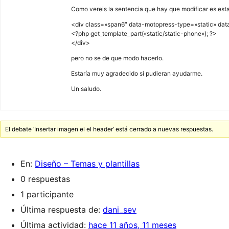
Como vereis la sentencia que hay que modificar es esta
<div class=»span6″ data-motopress-type=»static» data
<?php get_template_part(«static/static-phone»); ?>
</div>
pero no se de que modo hacerlo.
Estaría muy agradecido si pudieran ayudarme.
Un saludo.
El debate ‘Insertar imagen el el header’ está cerrado a nuevas respuestas.
En:
Diseño – Temas y plantillas
0 respuestas
1 participante
Última respuesta de:
dani_sev
Última actividad:
hace 11 años, 11 meses