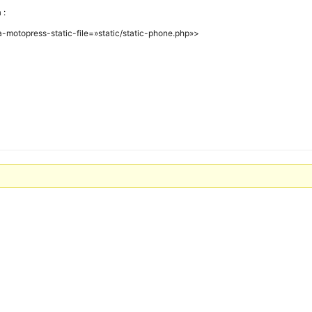
 :
-motopress-static-file=»static/static-phone.php»>