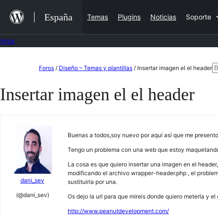
Saltar
España
Temas
Plugins
Noticias
Soporte
al
contenido
Foros
Saltar
B
Foros
/
Diseño – Temas y plantillas
/
Insertar imagen el el header
al
Insertar imagen el el header
contenido
Buenas a todos,soy nuevo por aquí así que me presento.
Tengo un problema con una web que estoy maquetando
La cosa es que quiero insertar una imagen en el header,
modificando el archivo wrapper-header.php , el problem
dani_sev
sustituirla por una.
(@dani_sev)
Os dejo la url para que mireis donde quiero meterla y el
http://www.peanutdevelopment.com/