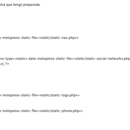
 otra que tengo preparada.
-motopress-static-file=»static/static-nav.php»>
s-type=»static» data-motopress-static-file=»static/static-social-networks.ph
»); ?>
-motopress-static-file=»static/static-logo.php»>
-motopress-static-file=»static/static-phone.php»>