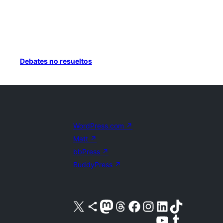
Debates no resueltos
WordPress.com
↗
Matt
↗
bbPress
↗
BuddyPress
↗
Visita nuestra cuenta de X (anteriormente Twitter)
Visita nuestra cuenta de Bluesky
Visita nuestra cuenta de Mastodon
Visita nuestra cuenta de Threads
Visita nuestra página de Facebook
Visita nuestra cuenta de Instagram
Visita nuestra cuenta de LinkedIn
Visita nuestra cuenta de TikTok
Visita nuestro canal de YouTube
Visita nuestra cuenta de Tumblr