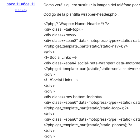
hace 11 años, 11
Como veréis quiero sustituir la imagen del teléfono por
meses
Codigo de la plantilla wrapper-header.php :
<?php /* Wrapper Name: Header */ ?>
<div class=»tail-top»>
<div class=»row»>
<div class=»span8″ data-motopress-type=»static» data
<?php get_template_part(«static/static-nav»); ?>
</div>
<!– Social Links –>
<div class=»span4 social-nets-wrapper» data-motopres
<?php get_template_part(«static/static-social-networks
</div>
<!– /Social Links –>
</div>
</div>
<div class=»row bottom-indent»>
<div class=»span6″ data-motopress-type=»static» data
<?php get_template_part(«static/static-logo»); ?>
</div>
<div class=»span6″ data-motopress-type=»static» data
<?php get_template_part(«static/static-phone»); ?>
</div>
</div>