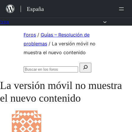
Saltar
España
al
contenido
Foros
Saltar
Foros
/
Guías – Resolución de
al
problemas
/
La versión móvil no
contenido
muestra el nuevo contenido
Buscar:
Buscar
en
La versión móvil no muestra
los
foros
el nuevo contenido