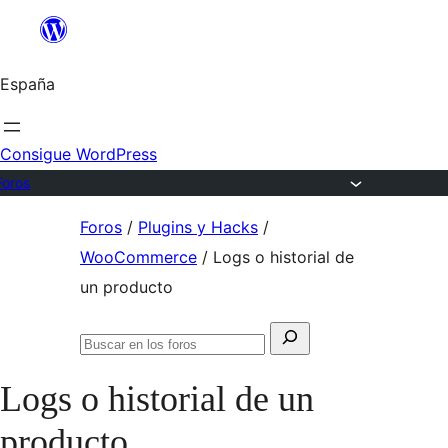
Saltar
al
España
contenido
Consigue WordPress
Foros
Saltar
Foros
/
Plugins y Hacks
/
al
WooCommerce
/
Logs o historial de
contenido
un producto
Buscar:
Buscar
en
Logs o historial de un
los
foros
producto