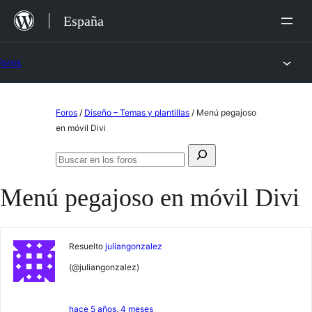
Saltar
España
al
contenido
Foros
Saltar
Foros
/
Diseño – Temas y plantillas
/
Menú pegajoso
al
en móvil Divi
contenido
Buscar:
Buscar
en
Menú pegajoso en móvil Divi
los
foros
Resuelto
juliangonzalez
(@juliangonzalez)
hace 5 años, 4 meses