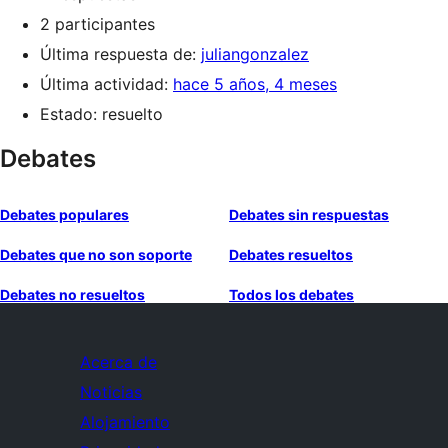
2 participantes
Última respuesta de:
juliangonzalez
Última actividad:
hace 5 años, 4 meses
Estado: resuelto
Debates
Debates populares
Debates sin respuestas
Debates que no son soporte
Debates resueltos
Debates no resueltos
Todos los debates
Acerca de
Noticias
Alojamiento