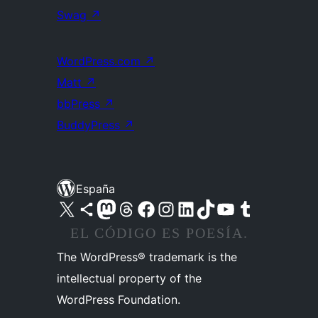
Swag
↗
WordPress.com
↗
Matt
↗
bbPress
↗
BuddyPress
↗
España
Visita nuestra cuenta de X (anteriormente Twitter)
Visita nuestra cuenta de Bluesky
Visita nuestra cuenta de Mastodon
Visita nuestra cuenta de Threads
Visita nuestra página de Facebook
Visita nuestra cuenta de Instagram
Visita nuestra cuenta de LinkedIn
Visita nuestra cuenta de TikTok
Visita nuestro canal de YouTube
Visita nuestra cuenta de Tumblr
EL CÓDIGO ES POESÍA.
The WordPress® trademark is the
intellectual property of the
WordPress Foundation.