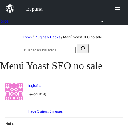
Saltar
España
al
contenido
Foros
Saltar
Foros
/
Plugins y Hacks
/
Menú Yoast SEO no sale
al
Buscar:
contenido
Buscar
en
Menú Yoast SEO no sale
los
foros
logist14
(@logist14)
hace 5 años, 5 meses
Hola,