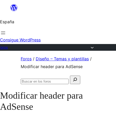
Saltar
al
España
contenido
Consigue WordPress
Foros
Saltar
Foros
/
Diseño – Temas y plantillas
/
al
Modificar header para AdSense
contenido
Buscar:
Buscar
en
Modificar header para
los
foros
AdSense