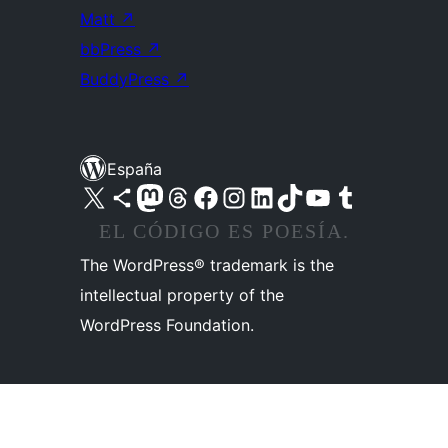
Matt
↗
bbPress
↗
BuddyPress
↗
España
Visita nuestra cuenta de X (anteriormente Twitter)
Visita nuestra cuenta de Bluesky
Visita nuestra cuenta de Mastodon
Visita nuestra cuenta de Threads
Visita nuestra página de Facebook
Visita nuestra cuenta de Instagram
Visita nuestra cuenta de LinkedIn
Visita nuestra cuenta de TikTok
Visita nuestro canal de YouTube
Visita nuestra cuenta de Tumblr
EL CÓDIGO ES POESÍA.
The WordPress® trademark is the
intellectual property of the
WordPress Foundation.