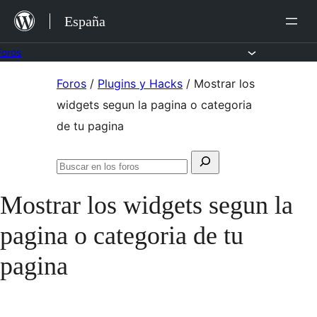
Saltar
España
al
contenido
Foros
Saltar
Foros
/
Plugins y Hacks
/
Mostrar los
al
widgets segun la pagina o categoria
contenido
de tu pagina
Buscar:
Buscar
en
Mostrar los widgets segun la
los
foros
pagina o categoria de tu
pagina