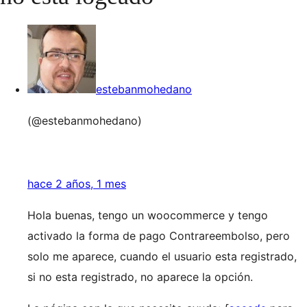
estebanmohedano
(@estebanmohedano)
hace 2 años, 1 mes
Hola buenas, tengo un woocommerce y tengo
activado la forma de pago Contrareembolso, pero
solo me aparece, cuando el usuario esta registrado,
si no esta registrado, no aparece la opción.