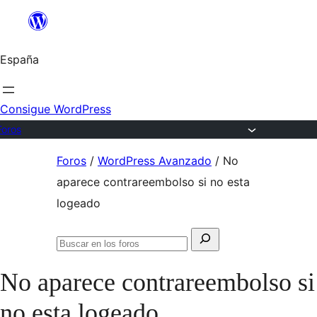
Saltar
al
España
contenido
Consigue WordPress
Foros
Saltar
Foros
/
WordPress Avanzado
/
No
al
aparece contrareembolso si no esta
contenido
logeado
Buscar:
Buscar
en
No aparece contrareembolso si
los
foros
no esta logeado