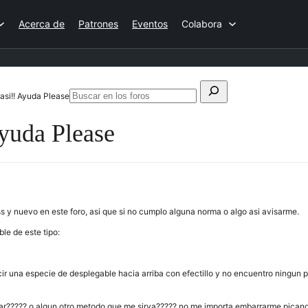
Acerca de
Patrones
Eventos
Colabora
Buscar:
asi!! Ayuda Please
Buscar
en
Ayuda Please
los
foros
 y nuevo en este foro, asi que si no cumplo alguna norma o algo asi avisarme.
le de este tipo:
r una especie de desplegable hacia arriba con efectillo y no encuentro ningun plu
nar????? o algun otro metodo que me sirva????? no me importa embarrarme pica