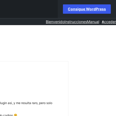
Consigue WordPress
Bienvenido
Instrucciones
Manual
Acceder
gin asi, y me resulta raro, pero solo
ndo codigo