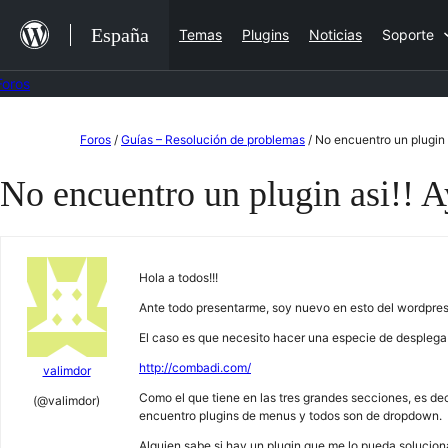
Saltar
España
Temas
Plugins
Noticias
Soporte
al
contenido
Foros
Saltar
Foros
/
Guías – Resolución de problemas
/
No encuentro un plugin 
al
No encuentro un plugin asi!! 
contenido
Hola a todos!!!
Ante todo presentarme, soy nuevo en esto del wordpress
El caso es que necesito hacer una especie de desplegab
http://combadi.com/
valimdor
Como el que tiene en las tres grandes secciones, es deci
(@valimdor)
encuentro plugins de menus y todos son de dropdown.
Alguien sabe si hay un plugin que me lo pueda solucio