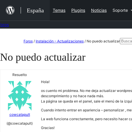
Saltar
España
Temas
Plugins
Noticias
Soporte
al
contenido
Foros
Saltar
Busca
Foros
/
Instalación – Actualizaciones
/
No puedo actualizar
al
No puedo actualizar
contenido
Resuelto
Hola!
os cuento mi problmea. No me deja actualizar wordpres
descomprimiento y no hace nada más.
La página se queda en el panel, sale el menú de la izq
Cuando intento entrar en apariencia – personalizar , me
cowcatapult
La web funciona correctamente, pero necesito hacer ca
(@cowcatapult)
Gracias!