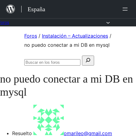
Saltar
España
al
contenido
Foros
Saltar
Foros
/
Instalación – Actualizaciones
/
al
no puedo conectar a mi DB en mysql
contenido
Buscar:
Buscar
en
no puedo conectar a mi DB en
los
foros
mysql
Resuelto
omarileo@gmail.com