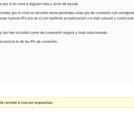
 por si le curre a álguien mas y sirve de ayuda.
rvidor, por lo visto el servidor tiene pemitidas unas ip’s de conexión con wordpr
 unas nuevas IP’s (no se si con laúltima actualizacion o a sido casual) y como es
 y las han incluido como de conesxión segura y todo solucionado.
sconocía lo de las IPs de conexión.
stá cerrado a nuevas respuestas.