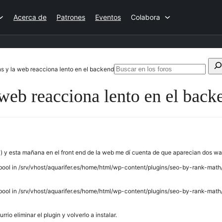
Acerca de
Patrones
Eventos
Colabora
Buscar:
ns y la web reacciona lento en el backend
B
e
 web reacciona lento en el back
l
f
al) y esta mañana en el front end de la web me dí cuenta de que aparecian dos wa
e bool in /srv/vhost/aquarifer.es/home/html/wp-content/plugins/seo-by-rank-mat
e bool in /srv/vhost/aquarifer.es/home/html/wp-content/plugins/seo-by-rank-mat
rio eliminar el plugin y volverlo a instalar.