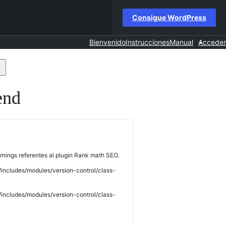
Consigue WordPress
Bienvenido
Instrucciones
Manual
Acceder
uscar
n
end
os
oros
rnings referentes al plugin Rank math SEO.
h/includes/modules/version-control/class-
h/includes/modules/version-control/class-