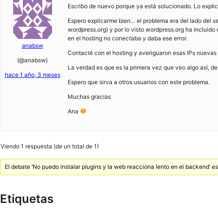
Escribo de nuevo porque ya está solucionado. Lo explico
Espero explicarme bien… el problema era del lado del se
wordpress.org) y por lo visto wordpress.org ha incluido
en el hosting no conectaba y daba ese error.
anabsw
Contacté con el hosting y averiguaron esas IPs nuevas
(@anabsw)
La verdad es que es la primera vez que veo algo así, de
hace 1 año, 3 meses
Espero que sirva a otros usuarios con este problema.
Muchas gracias
Ana
Viendo 1 respuesta (de un total de 1)
El debate ‘No puedo instalar plugins y la web reacciona lento en el backend’ e
Etiquetas