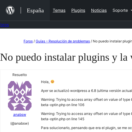
Saltar
España
Temas
Plugins
Noticias
Soporte
al
contenido
Foros
Saltar
Foros
/
Guías – Resolución de problemas
/
No puedo instalar plugi
al
No puedo instalar plugins y la
contenido
Resuelto
Hola,
Ayer se actualizó wordpress a 6.8 (ultima versión actu
Warning: Trying to access array offset on value of typ
beta-optin.php on line 106
Warning: Trying to access array offset on value of typ
anabsw
beta-optin.php on line 145
(@anabsw)
Para solucionarlo, pensando que era el plugin, se me ocur