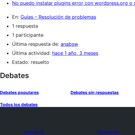
No puedo instalar plugins error con wordpress.org o 
En:
Guías – Resolución de problemas
1 respuesta
1 participante
Última respuesta de:
anabsw
Última actividad:
hace 1 año, 3 meses
Estado: resuelto
Debates
Debates populares
Debates sin respuestas
Todos los debates
Acerca de
Escaparate