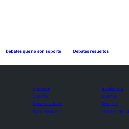
Debates que no son soporte
Debates resueltos
Aprender
Involúcrate
Soporte
Eventos
Desarrolladores
Donar
↗
WordPress.tv
↗
Five for the F