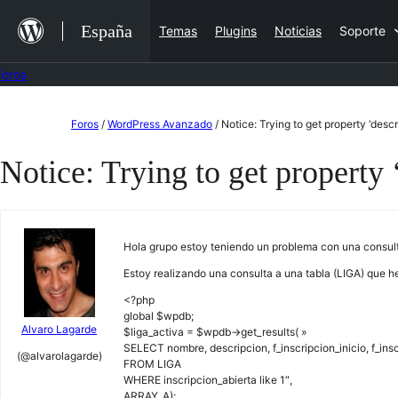
Saltar
España
Temas
Plugins
Noticias
Soporte
al
contenido
Foros
Saltar
Foros
/
WordPress Avanzado
/
Notice: Trying to get property ‘desc
al
Notice: Trying to get property 
contenido
Hola grupo estoy teniendo un problema con una consulta
Estoy realizando una consulta a una tabla (LIGA) que h
<?php
global $wpdb;
Alvaro Lagarde
$liga_activa = $wpdb->get_results( »
SELECT nombre, descripcion, f_inscripcion_inicio, f_inscri
(@alvarolagarde)
FROM LIGA
WHERE inscripcion_abierta like 1″,
ARRAY_A);