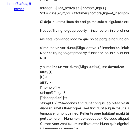
hace 7 años, 6
foreach ( $liga_activa as $nombre_liga ) {
meses
$f1 = date(«d/m/Y», strtotime($nombre_liga->f_inscripcio
Si dejo la ultima línea de codigo me sale el siguiente err
Notice: Trying to get property ‘f_inscripcion_inicio’ o
me esta volviendo loco ya que no se porque no funcion
si realizo un var_dump($liga_activa->f_inscripcion_inici
Notice: Trying to get property ‘f_inscripcion_inicio’ o
NULL
y si realizo un var_dump($liga_activa); me devuelve:
array(1) {
[0]=>
array(7) {
[“nombre”]=>
string(6) “Liga 3”
[“descripcion”]=>
string(802) “Maecenas tincidunt congue leo, vitae ves
diam sit amet ullamcorper. Sed tincidunt augue mauris, 
tempus elit rhoncus nec. Pellentesque habitant morbi tr
porttitor lorem. Nunc non consequat ex. Quisque aliquet e
Curae; Nam vestibulum mollis auctor. Nunc quis dignissi
[“f_inscripcion_inicio”]=>