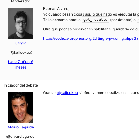
Moderador
Buenas Alvaro,
Yo cuando pasan cosas asi, lo que hago es ejecutar la 
Te lo comento porque
(por defecto) o
get_results
Otra que podrias observar es habilitar el guardado de 
https://codex.wordpress.org/Editing_wp-config.php#Sa
Sergio
(@kallookoo)
hace 7 años, 6
meses
Iniciador del debate
Gracias
@kallookoo
si efectivamente realizo en la con
Alvaro Lagarde
(@alvarolagarde)