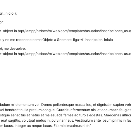
n_inicio));
or:
f non-object in /opt/lampp/htdocs/miweb.com/templates/usuarios/inscripciones_usua
a y no me reconoce como Objeto a $nombre_liga->f_inscripcion_inicio
o); me devuelve:
f non-object in /opt/lampp/htdocs/miweb.com/templates/usuarios/inscripciones_usua
tibulum mi elementum vel. Donec pellentesque massa leo, et dignissim sapien v
vel hendrerit nulla pretium congue. Curabitur fermentum nisi et accumsan feugiat
istique senectus et netus et malesuada fames ac turpis egestas. Maecenas ultrici
rat sagittis, volutpat metus in, pulvinar risus. Vestibulum ante ipsum primis in fau
m lacus. Integer ac neque lacus. Etiam id maximus nibh.”