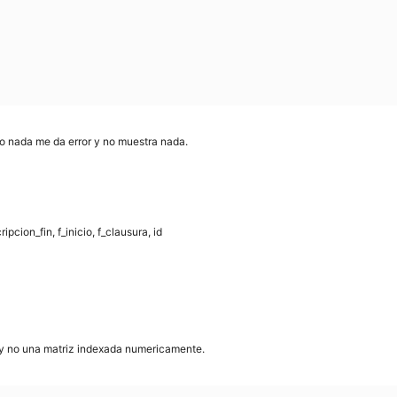
oco nada me da error y no muestra nada.
pcion_fin, f_inicio, f_clausura, id
y no una matriz indexada numericamente.