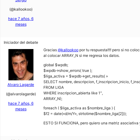
(@kallookoo)
hace 7 años, 6
meses
Iniciador del debate
Gracias
@kallookoo
por tu respuesta!!!! pero si no col
al colocar ARRAY_N si me regresa los datos.
global $wpdb;
$wpdb->show_errors( true );
$liga_activa = $wpdb->get_results( »
SELECT nombre, descripcion, f_inscripcion_inicio, f_inscri
Alvaro Lagarde
FROM LIGA
WHERE inscripcion_abierta like 1″,
(@alvarolagarde)
ARRAY_N);
hace 7 años, 6
foreach ( $liga_activa as $nombre_liga ) {
meses
$f2 = date(«d/m/Y», strtotime($nombre_liga[2]));
ESTO SI FUNCIONA, pero quiero una matriz asociativa 