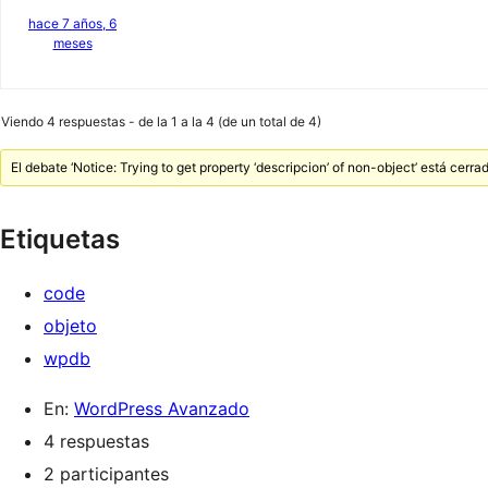
hace 7 años, 6
meses
Viendo 4 respuestas - de la 1 a la 4 (de un total de 4)
El debate ‘Notice: Trying to get property ‘descripcion’ of non-object’ está cerr
Etiquetas
code
objeto
wpdb
En:
WordPress Avanzado
4 respuestas
2 participantes