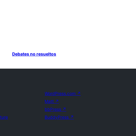
Debates no resueltos
WordPress.com
↗
Matt
↗
bbPress
↗
uture
BuddyPress
↗