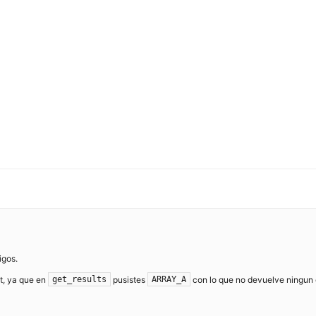
igos.
t, ya que en
pusistes
con lo que no devuelve ningun 
get_results
ARRAY_A