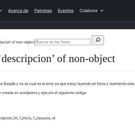
Acerca de
Patrones
Eventos
Colabora
Buscar:
ripcion’ of non-object
Buscar
en
‘descripcion’ of non-object
los
foros
 $wpdb y no se cual es el error ya que estoy leyendo en foros y realmente esta 
e creado en wordpress y ejecuto el siguiente código:
pcion_fin, f_inicio, f_clausura, id