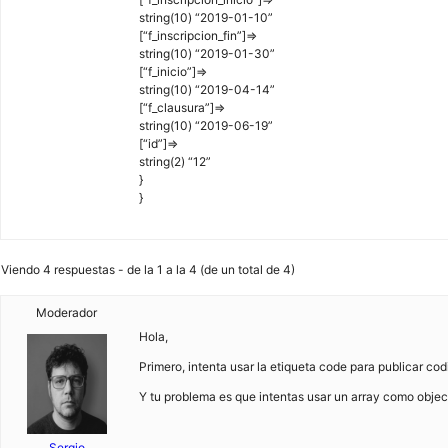
string(10) “2019-01-10”
[“f_inscripcion_fin”]=>
string(10) “2019-01-30”
[“f_inicio”]=>
string(10) “2019-04-14”
[“f_clausura”]=>
string(10) “2019-06-19”
[“id”]=>
string(2) “12”
}
}
Viendo 4 respuestas - de la 1 a la 4 (de un total de 4)
Moderador
Hola,
Primero, intenta usar la etiqueta code para publicar cod
Y tu problema es que intentas usar un array como objec
Sergio