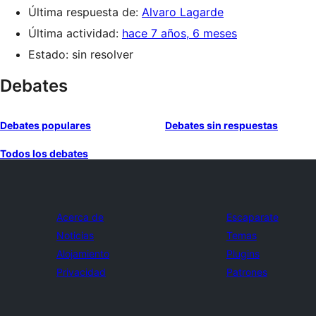
Última respuesta de:
Alvaro Lagarde
Última actividad:
hace 7 años, 6 meses
Estado: sin resolver
Debates
Debates populares
Debates sin respuestas
Todos los debates
Acerca de
Escaparate
Noticias
Temas
Alojamiento
Plugins
Privacidad
Patrones