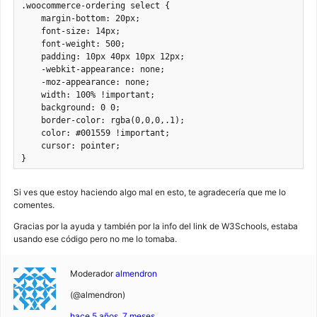
.woocommerce-ordering select {

    margin-bottom: 20px;

    font-size: 14px;

    font-weight: 500;

    padding: 10px 40px 10px 12px;

    -webkit-appearance: none;

    -moz-appearance: none;

    width: 100% !important;

    background: 0 0;

    border-color: rgba(0,0,0,.1);

    color: #001559 !important;

    cursor: pointer;

}
Si ves que estoy haciendo algo mal en esto, te agradecería que me lo
comentes.
Gracias por la ayuda y también por la info del link de W3Schools, estaba
usando ese código pero no me lo tomaba.
Moderador
almendron
(@almendron)
hace 5 años, 7 meses