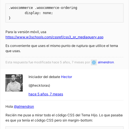
.woocommerce .woocommerce-ordering

	display: none;

}
Para la versión móvil, usa
https://www.w3schools.com/cssref/css3_pr_mediaquery.asp
Es conveniente que uses el mismo punto de ruptura que utilice el tema
que usas.
Esta respuesta fue modificada hace 5 años, 7 meses por
almendron
.
Iniciador del debate
Hector
(@hecktoras)
hace 5 años, 7 meses
Hola
@almendron
Recién me puse a mirar todo el código CSS del Tema Hijo. Lo que pasaba
es que ya tenía el código CSS pero sin margin-bottom: