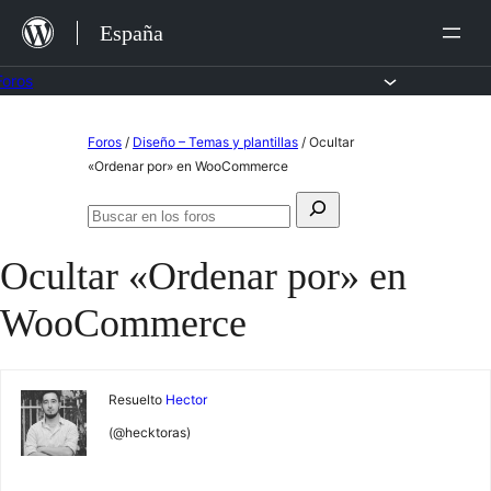
Saltar
España
al
contenido
Foros
Saltar
Foros
/
Diseño – Temas y plantillas
/
Ocultar
al
«Ordenar por» en WooCommerce
contenido
Buscar:
Buscar
en
Ocultar «Ordenar por» en
los
foros
WooCommerce
Resuelto
Hector
(@hecktoras)