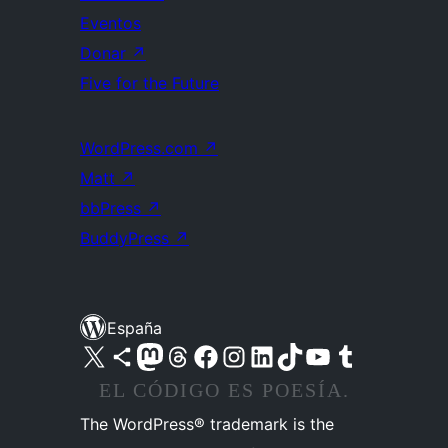
Eventos
Donar
↗
Five for the Future
WordPress.com
↗
Matt
↗
bbPress
↗
BuddyPress
↗
España
Visita nuestra cuenta de X (anteriormente Twitter)
Visita nuestra cuenta de Bluesky
Visita nuestra cuenta de Mastodon
Visita nuestra cuenta de Threads
Visita nuestra página de Facebook
Visita nuestra cuenta de Instagram
Visita nuestra cuenta de LinkedIn
Visita nuestra cuenta de TikTok
Visita nuestro canal de YouTube
Visita nuestra cuenta de Tumblr
EL CÓDIGO ES POESÍA.
The WordPress® trademark is the