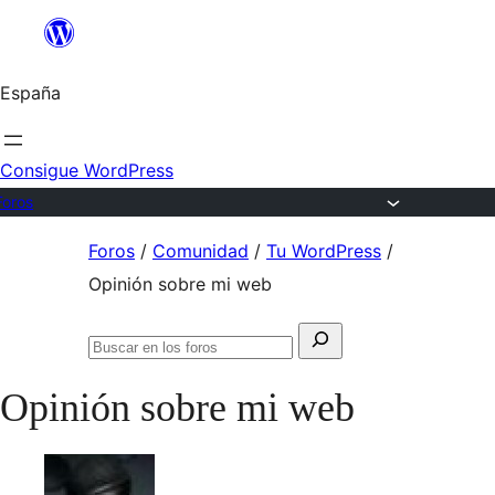
Saltar
al
España
contenido
Consigue WordPress
Foros
Saltar
Foros
/
Comunidad
/
Tu WordPress
/
al
Opinión sobre mi web
contenido
Buscar:
Buscar
en
Opinión sobre mi web
los
foros