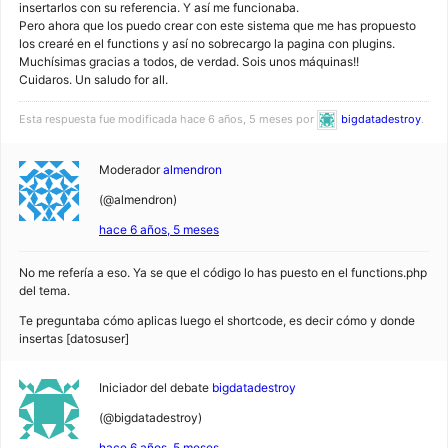
insertarlos con su referencia. Y así me funcionaba.
Pero ahora que los puedo crear con este sistema que me has propuesto
los crearé en el functions y así no sobrecargo la pagina con plugins.
Muchísimas gracias a todos, de verdad. Sois unos máquinas!!
Cuidaros. Un saludo for all.
Esta respuesta fue modificada hace 6 años, 5 meses por
bigdatadestroy
.
Moderador
almendron
(@almendron)
hace 6 años, 5 meses
No me refería a eso. Ya se que el código lo has puesto en el functions.php
del tema.
Te preguntaba cómo aplicas luego el shortcode, es decir cómo y donde
insertas [datosuser]
Iniciador del debate
bigdatadestroy
(@bigdatadestroy)
hace 6 años, 5 meses