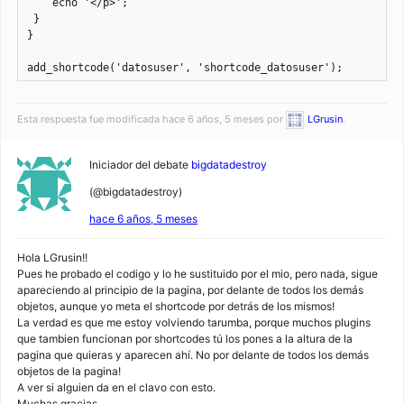
    echo '</p>'; 

 }

}

add_shortcode('datosuser', 'shortcode_datosuser');
Esta respuesta fue modificada hace 6 años, 5 meses por
LGrusin
.
Iniciador del debate
bigdatadestroy
(@bigdatadestroy)
hace 6 años, 5 meses
Hola LGrusin!!
Pues he probado el codigo y lo he sustituido por el mio, pero nada, sigue
apareciendo al principio de la pagina, por delante de todos los demás
objetos, aunque yo meta el shortcode por detrás de los mismos!
La verdad es que me estoy volviendo tarumba, porque muchos plugins
que tambien funcionan por shortcodes tú los pones a la altura de la
pagina que quieras y aparecen ahí. No por delante de todos los demás
objetos de la pagina!
A ver si alguien da en el clavo con esto.
Muchas gracias.