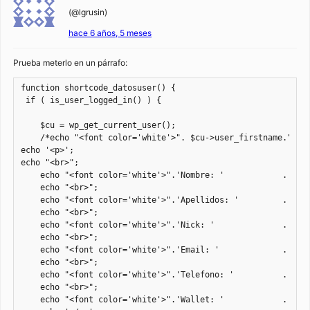
(@lgrusin)
hace 6 años, 5 meses
Prueba meterlo en un párrafo:
function shortcode_datosuser() {

 if ( is_user_logged_in() ) {

    $cu = wp_get_current_user();

    /*echo "<font color='white'>". $cu->user_firstname."</fo
echo '<p>';    

echo "<br>";

    echo "<font color='white'>".'Nombre: '            . $cu-
    echo "<br>";

    echo "<font color='white'>".'Apellidos: '         . $cu-
    echo "<br>";

    echo "<font color='white'>".'Nick: '              . $cu-
    echo "<br>";

    echo "<font color='white'>".'Email: '             . $cu-
    echo "<br>";

    echo "<font color='white'>".'Telefono: '          . $cu-
    echo "<br>";

    echo "<font color='white'>".'Wallet: '            . $cu-