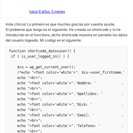
hace 6 años, 5 meses
Hola chicos! Lo primero es que muchas gracias por vuestra ayuda.
El problema que tengo es el siguiente: He creado un shortcode y lo he
introducido en el functions, dicho shortcode muestra en pantalla los datos
del usuario logeado. Mi codigo es el siguiente:
function shortcode_datosuser() {

 if ( is_user_logged_in() ) {

    $cu = wp_get_current_user();

    /*echo "<font color='white'>". $cu->user_firstname."</fo
    echo "<br>";

    echo "<font color='white'>".'Nombre: '            . $cu-
    echo "<br>";

    echo "<font color='white'>".'Apellidos: '         . $cu-
    echo "<br>";

    echo "<font color='white'>".'Nick: '              . $cu-
    echo "<br>";

    echo "<font color='white'>".'Email: '             . $cu-
    echo "<br>";

    echo "<font color='white'>".'Telefono: '          . $cu-
    echo "<br>";
