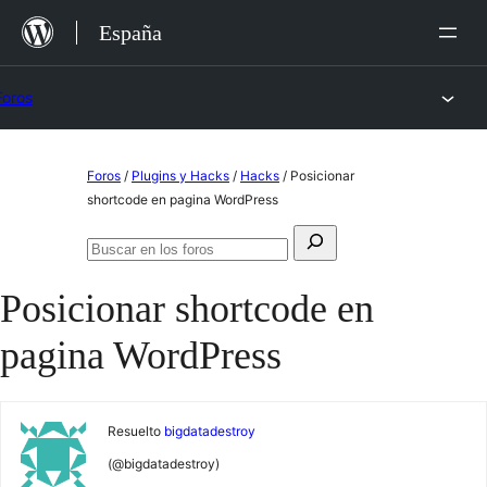
Saltar
España
al
contenido
Foros
Saltar
Foros
/
Plugins y Hacks
/
Hacks
/
Posicionar
al
shortcode en pagina WordPress
contenido
Buscar:
Buscar
en
Posicionar shortcode en
los
foros
pagina WordPress
Resuelto
bigdatadestroy
(@bigdatadestroy)