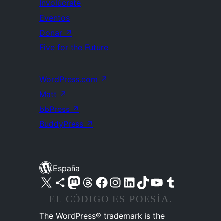
Involúcrate
Eventos
Donar
↗
Five for the Future
WordPress.com
↗
Matt
↗
bbPress
↗
BuddyPress
↗
España
Visita nuestra cuenta de X (anteriormente Twitter)
Visita nuestra cuenta de Bluesky
Visita nuestra cuenta de Mastodon
Visita nuestra cuenta de Threads
Visita nuestra página de Facebook
Visita nuestra cuenta de Instagram
Visita nuestra cuenta de LinkedIn
Visita nuestra cuenta de TikTok
Visita nuestro canal de YouTube
Visita nuestra cuenta de Tumblr
EL CÓDIGO ES POESÍA.
The WordPress® trademark is the