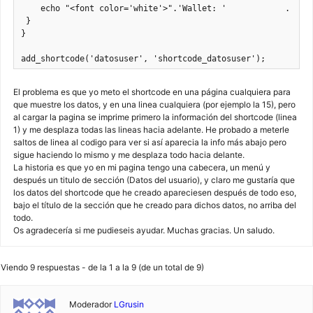
    echo "<font color='white'>".'Wallet: '            . $cu-
 }

}

add_shortcode('datosuser', 'shortcode_datosuser');
El problema es que yo meto el shortcode en una página cualquiera para
que muestre los datos, y en una linea cualquiera (por ejemplo la 15), pero
al cargar la pagina se imprime primero la información del shortcode (linea
1) y me desplaza todas las lineas hacia adelante. He probado a meterle
saltos de linea al codigo para ver si así aparecia la info más abajo pero
sigue haciendo lo mismo y me desplaza todo hacia delante.
La historia es que yo en mi pagina tengo una cabecera, un menú y
después un titulo de sección (Datos del usuario), y claro me gustaría que
los datos del shortcode que he creado apareciesen después de todo eso,
bajo el título de la sección que he creado para dichos datos, no arriba del
todo.
Os agradecería si me pudieseis ayudar. Muchas gracias. Un saludo.
Viendo 9 respuestas - de la 1 a la 9 (de un total de 9)
Moderador
LGrusin