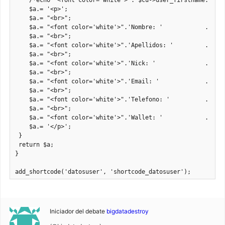
    /*echo "<font color='white'>". $cu->user_firstname."</fo
    $a.= '<p>';    

    $a.= "<br>";

    $a.= "<font color='white'>".'Nombre: '            . $cu-
    $a.= "<br>";

    $a.= "<font color='white'>".'Apellidos: '         . $cu-
    $a.= "<br>";

    $a.= "<font color='white'>".'Nick: '              . $cu-
    $a.= "<br>";

    $a.= "<font color='white'>".'Email: '             . $cu-
    $a.= "<br>";

    $a.= "<font color='white'>".'Telefono: '          . $cu-
    $a.= "<br>";

    $a.= "<font color='white'>".'Wallet: '            . $cu-
    $a.= '</p>'; 

 }

 return $a;

}

add_shortcode('datosuser', 'shortcode_datosuser');
Iniciador del debate
bigdatadestroy