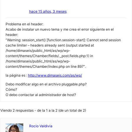
hace 15 años, 3 meses
Problema en el header:
Acabo de instalar un nuevo tema y me crea el error siguiente en el
header:
“Warning: session_start() [function.session-start]: Cannot send session
cache limiter – headers already sent (output started at
/home/dimaseis/public_html/as/wp/wp-
content/themes/Chamber/fields/._post.fields.php:1) in
/home/dimaseis/public_html/as/wp/wp-
content/themes/Chamber/index.php on line 897”.
la página es :
http://www.dimaseis.com/as/wp/
Debo modificar algo en el archivo pluggable.php?
Cómo?
O debo contactar al administrador de host?
Viendo 2 respuestas - de la 1 a la 2 (de un total de 2)
Rocio Valdivia