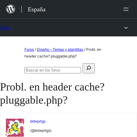
Saltar
España
al
contenido
Foros
Saltar
Foros
/
Diseño – Temas y plantillas
/
Probl. en
al
header cache? pluggable.php?
contenido
Buscar:
Buscar
en
Probl. en header cache?
los
foros
pluggable.php?
brbrprtgs
(@brbrprtgs)