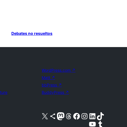
Debates no resueltos
WordPress.com
↗
Matt
↗
bbPress
↗
uture
BuddyPress
↗
Visita nuestra cuenta de X (anteriormente Twitter)
Visita nuestra cuenta de Bluesky
Visita nuestra cuenta de Mastodon
Visita nuestra cuenta de Threads
Visita nuestra página de Facebook
Visita nuestra cuenta de Instagram
Visita nuestra cuenta de LinkedIn
Visita nuestra cuenta de TikTok
Visita nuestro canal de YouTube
Visita nuestra cuenta de Tumblr