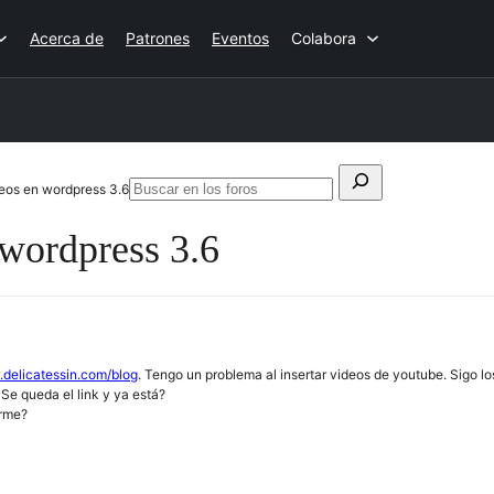
Acerca de
Patrones
Eventos
Colabora
Buscar:
deos en wordpress 3.6
Buscar
en
 wordpress 3.6
los
foros
.delicatessin.com/blog
. Tengo un problema al insertar videos de youtube. Sigo l
 Se queda el link y ya está?
arme?