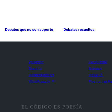
Debates que no son soporte
Debates resueltos
Aprender
Involúcrate
Soporte
Eventos
Desarrolladores
Donar
↗
WordPress.tv
↗
Five for the F
EL CÓDIGO ES POESÍA.