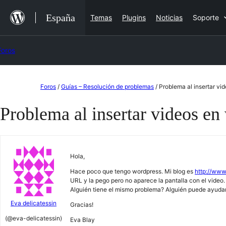
Saltar
España
Temas
Plugins
Noticias
Soporte
al
contenido
Foros
Saltar
Foros
/
Guías – Resolución de problemas
/
Problema al insertar vi
al
Problema al insertar videos en
contenido
Hola,
Hace poco que tengo wordpress. Mi blog es
http://www
URL y la pego pero no aparece la pantalla con el video.
Alguién tiene el mismo problema? Alguién puede ayud
Eva delicatessin
Gracias!
(@eva-delicatessin)
Eva Blay