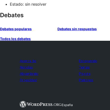
Estado: sin resolver
Debates
Debates populares
Debates sin respuestas
Todos los debates
Acerca de
Escaparate
Noticias
Temas
Alojamiento
Plugins
Privacidad
Patrones
España