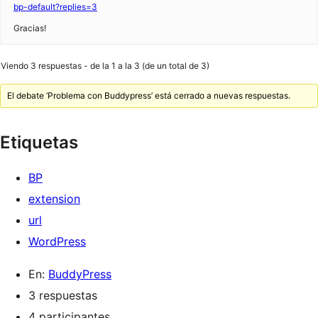
bp-default?replies=3
Gracias!
Viendo 3 respuestas - de la 1 a la 3 (de un total de 3)
El debate ‘Problema con Buddypress’ está cerrado a nuevas respuestas.
Etiquetas
BP
extension
url
WordPress
En:
BuddyPress
3 respuestas
4 participantes