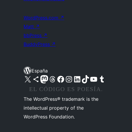
WordPress.com
↗
Matt
↗
bbPress
↗
BuddyPress
↗
España
Visita nuestra cuenta de X (anteriormente Twitter)
Visita nuestra cuenta de Bluesky
Visita nuestra cuenta de Mastodon
Visita nuestra cuenta de Threads
Visita nuestra página de Facebook
Visita nuestra cuenta de Instagram
Visita nuestra cuenta de LinkedIn
Visita nuestra cuenta de TikTok
Visita nuestro canal de YouTube
Visita nuestra cuenta de Tumblr
EL CÓDIGO ES POESÍA.
The WordPress® trademark is the
intellectual property of the
WordPress Foundation.