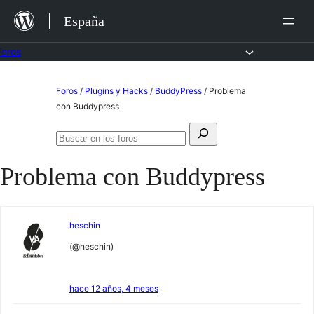
Saltar
España
al
contenido
Foros
Saltar
Foros
/
Plugins y Hacks
/
BuddyPress
/
Problema
al
con Buddypress
contenido
Buscar:
Buscar
en
Problema con Buddypress
los
foros
heschin
(@heschin)
hace 12 años, 4 meses