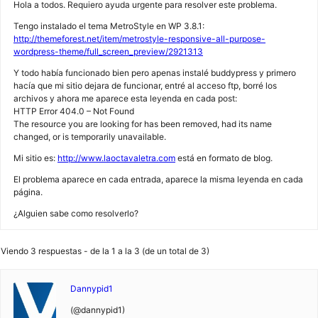
Hola a todos. Requiero ayuda urgente para resolver este problema.
Tengo instalado el tema MetroStyle en WP 3.8.1:
http://themeforest.net/item/metrostyle-responsive-all-purpose-
wordpress-theme/full_screen_preview/2921313
Y todo había funcionado bien pero apenas instalé buddypress y primero
hacía que mi sitio dejara de funcionar, entré al acceso ftp, borré los
archivos y ahora me aparece esta leyenda en cada post:
HTTP Error 404.0 – Not Found
The resource you are looking for has been removed, had its name
changed, or is temporarily unavailable.
Mi sitio es:
http://www.laoctavaletra.com
está en formato de blog.
El problema aparece en cada entrada, aparece la misma leyenda en cada
página.
¿Alguien sabe como resolverlo?
Viendo 3 respuestas - de la 1 a la 3 (de un total de 3)
Dannypid1
(@dannypid1)