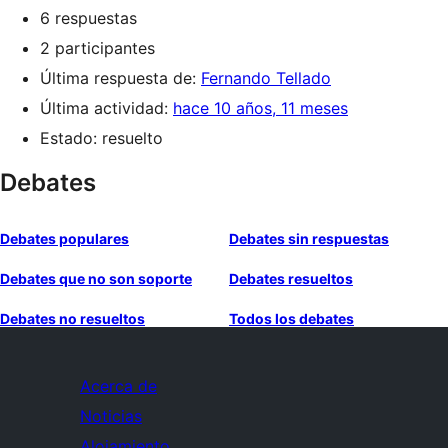
6 respuestas
2 participantes
Última respuesta de:
Fernando Tellado
Última actividad:
hace 10 años, 11 meses
Estado: resuelto
Debates
Debates populares
Debates sin respuestas
Debates que no son soporte
Debates resueltos
Debates no resueltos
Todos los debates
Acerca de
Noticias
Alojamiento