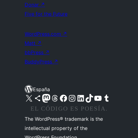
Donar
↗
Five for the Future
WordPress.com
↗
Matt
↗
bbPress
↗
BuddyPress
↗
España
Visita nuestra cuenta de X (anteriormente Twitter)
Visita nuestra cuenta de Bluesky
Visita nuestra cuenta de Mastodon
Visita nuestra cuenta de Threads
Visita nuestra página de Facebook
Visita nuestra cuenta de Instagram
Visita nuestra cuenta de LinkedIn
Visita nuestra cuenta de TikTok
Visita nuestro canal de YouTube
Visita nuestra cuenta de Tumblr
EL CÓDIGO ES POESÍA.
The WordPress® trademark is the
intellectual property of the
WordPress Foundation.