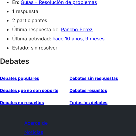
En:
Guías – Resolución de problemas
1 respuesta
2 participantes
Última respuesta de:
Pancho Perez
Última actividad:
hace 10 años, 9 meses
Estado: sin resolver
Debates
Debates populares
Debates sin respuestas
Debates que no son soporte
Debates resueltos
Debates no resueltos
Todos los debates
Acerca de
Noticias