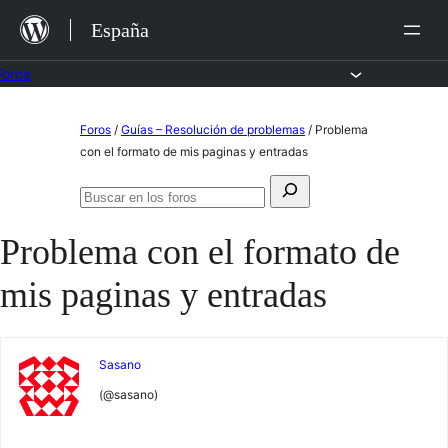
Saltar
España
al
contenido
Foros
Saltar
Foros
/
Guías – Resolución de problemas
/
Problema
al
con el formato de mis paginas y entradas
contenido
Buscar:
Buscar
en
Problema con el formato de
los
foros
mis paginas y entradas
Sasano
(@sasano)