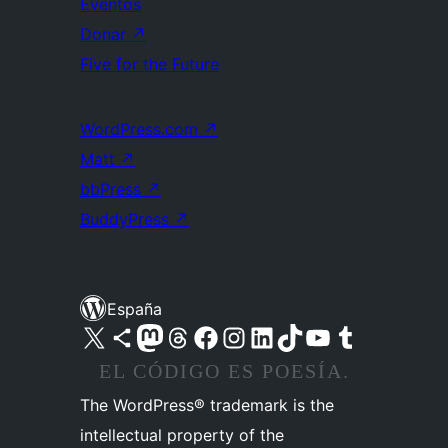
Eventos
Donar
↗
Five for the Future
WordPress.com
↗
Matt
↗
bbPress
↗
BuddyPress
↗
España
Visita nuestra cuenta de X (anteriormente Twitter)
Visita nuestra cuenta de Bluesky
Visita nuestra cuenta de Mastodon
Visita nuestra cuenta de Threads
Visita nuestra página de Facebook
Visita nuestra cuenta de Instagram
Visita nuestra cuenta de LinkedIn
Visita nuestra cuenta de TikTok
Visita nuestro canal de YouTube
Visita nuestra cuenta de Tumblr
EL CÓDIGO ES POESÍA.
The WordPress® trademark is the
intellectual property of the