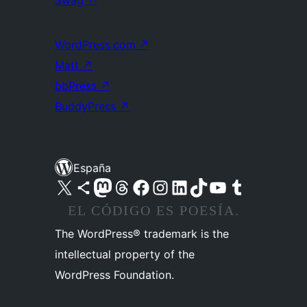
Swag
↗
WordPress.com
↗
Matt
↗
bbPress
↗
BuddyPress
↗
España
Visita nuestra cuenta de X (anteriormente Twitter)
Visita nuestra cuenta de Bluesky
Visita nuestra cuenta de Mastodon
Visita nuestra cuenta de Threads
Visita nuestra página de Facebook
Visita nuestra cuenta de Instagram
Visita nuestra cuenta de LinkedIn
Visita nuestra cuenta de TikTok
Visita nuestro canal de YouTube
Visita nuestra cuenta de Tumblr
EL CÓDIGO ES POESÍA.
The WordPress® trademark is the
intellectual property of the
WordPress Foundation.