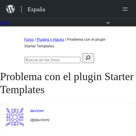
Saltar
España
al
contenido
Foros
Saltar
Foros
/
Plugins y Hacks
/
Problema con el plugin
al
Starter Templates
contenido
Buscar:
Buscar
en
Problema con el plugin Starter
los
foros
Templates
davirom
(@davirom)