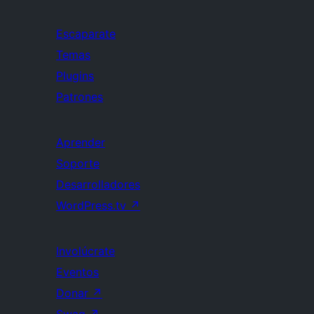
Escaparate
Temas
Plugins
Patrones
Aprender
Soporte
Desarrolladores
WordPress.tv
↗
Involúcrate
Eventos
Donar
↗