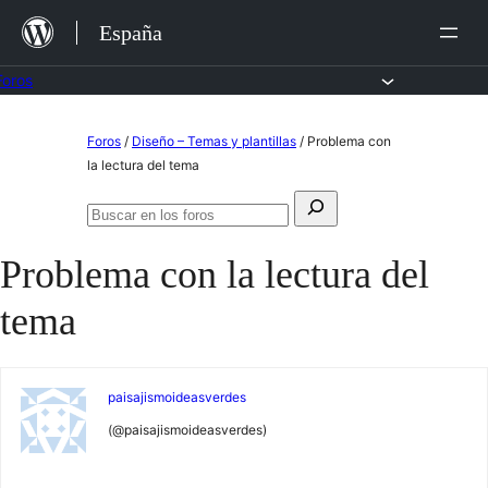
Saltar
España
al
contenido
Foros
Saltar
Foros
/
Diseño – Temas y plantillas
/
Problema con
al
la lectura del tema
contenido
Buscar:
Buscar
en
Problema con la lectura del
los
foros
tema
paisajismoideasverdes
(@paisajismoideasverdes)